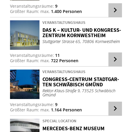
Veranstaltungsräume:
9
Größter Raum: max.
1.400 Personen
VERANSTALTUNGSHAUS
DAS K – KUL­TUR- UND KON­GRESS­
ZEN­TRUM KORN­WEST­HEIM
Stuttgarter Strasse 65, 70806 Kornwestheim
Veranstaltungsräume:
11
Größter Raum: max.
722 Personen
VERANSTALTUNGSHAUS
CON­GRESS-CEN­TRUM STADT­GAR­
TEN SCHWÄ­BISCH GMÜND
Rektor-Klaus-Straße 9, 73525 Schwäbisch
Gmünd
Veranstaltungsräume:
9
Größter Raum: max.
1.164 Personen
SPECIAL LOCATION
MER­CE­DES-BENZ MU­SE­UM