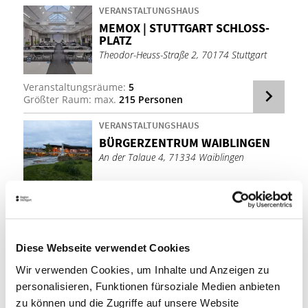
VERANSTALTUNGSHAUS
MEM­OX | STUTT­GART SCHLOSS­
PLATZ
Theodor-Heuss-Straße 2, 70174 Stuttgart
Veranstaltungsräume:
5
Größter Raum: max.
215 Personen
VERANSTALTUNGSHAUS
BÜR­GER­ZEN­TRUM WAIB­LIN­GEN
An der Talaue 4, 71334 Waiblingen
Veranstaltungsräume:
7
Größter Raum: max.
945 Personen
VERANSTALTUNGSHAUS
Diese Webseite verwendet Cookies
NE­CKAR FO­RUM ESS­LIN­GEN
Wir verwenden Cookies, um Inhalte und Anzeigen zu
Ebershaldenstraße 12, 73728 Esslingen am
Neckar
personalisieren, Funktionen fürsoziale Medien anbieten
zu können und die Zugriffe auf unsere Website