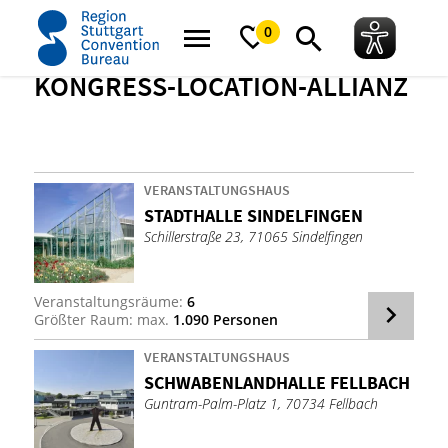
Startseite
Über uns
Strategische Partner
Kongress-Location-Allianz
0
KONGRESS-LOCATION-ALLIANZ
VERANSTALTUNGSHAUS
STADT­HAL­LE SIN­DEL­FIN­GEN
Schillerstraße 23, 71065 Sindelfingen
Veranstaltungsräume:
6
Größter Raum: max.
1.090 Personen
VERANSTALTUNGSHAUS
SCHWA­BEN­LAND­HAL­LE FELL­BACH
Guntram-Palm-Platz 1, 70734 Fellbach