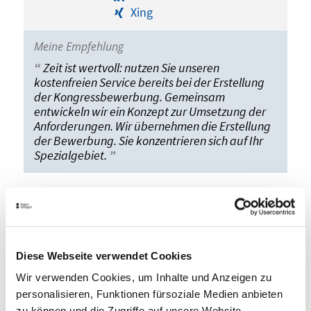
Xing
Meine Empfehlung
Zeit ist wertvoll: nutzen Sie unseren
kostenfreien Service bereits bei der Erstellung
der Kongressbewerbung. Gemeinsam
entwickeln wir ein Konzept zur Umsetzung der
Anforderungen. Wir übernehmen die Erstellung
der Bewerbung. Sie konzentrieren sich auf Ihr
Spezialgebiet.
UNSER EXPERTENNETZWERK
Durch die enge Zusammenarbeit mit der
Wirtschaftsförderung Region Stuttgart GmbH verfügt
Diese Webseite verwendet Cookies
das Stuttgart Convention Bureau über beste Kontakte
Wir verwenden Cookies, um Inhalte und Anzeigen zu
zu den regionalen Netzwerken. Profitieren Sie von
unserer strategischen Allianz, zu der sich die
personalisieren, Funktionen fürsoziale Medien anbieten
wichtigsten Partner des regionalen Tagungsgeschäfts
zu können und die Zugriffe auf unsere Website