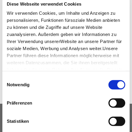
www.designoffices.de
Diese Webseite verwendet Cookies
Wir verwenden Cookies, um Inhalte und Anzeigen zu
personalisieren, Funktionen fürsoziale Medien anbieten
zu können und die Zugriffe auf unsere Website
Virtueller Rundgang
zuanalysieren. Außerdem geben wir Informationen zu
Ihrer Verwendung unsererWebsite an unsere Partner für
360°-Tour Design Offices Eberhardhöfe
soziale Medien, Werbung und Analysen weiter.Unsere
Partner führen diese Informationen möglicherweise mit
weiteren Datenzusammen, die Sie ihnen bereitgestellt
WEITEREMPFEHLEN
haben oder die sie im Rahmen IhrerNutzung der Dienste
gesammelt haben.
Einwilligungsauswahl
Impressum
|
Datenschutzerklärung
Notwendig
Präferenzen
UNSER SERVICE FÜR
Statistiken
VERANSTALTUNGSPLANER