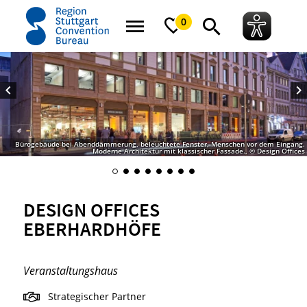
Startseite
Design Offices Eberhardhöfe
0
Bürogebäude bei Abenddämmerung, beleuchtete Fenster, Menschen vor dem Eingang.
Moderne Architektur mit klassischer Fassade., © Design Offices
DESIGN OFFICES
EBERHARDHÖFE
Veranstaltungshaus
Strategischer Partner