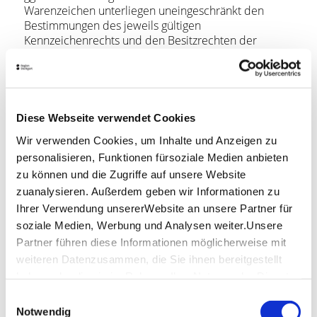
Warenzeichen unterliegen uneingeschränkt den
Bestimmungen des jeweils gültigen
Kennzeichenrechts und den Besitzrechten der
jeweiligen eingetragenen Eigentümer. Allein aufgrund
der bloßen Nennung ist nicht der Schluss zu ziehen,
dass Markenzeichen nicht durch Rechte Dritter
geschützt sind!
Das Copyright für veröffentlichte, vom Autor selbst
Diese Webseite verwendet Cookies
erstellte Objekte bleibt allein beim Autor der Seiten.
Wir verwenden Cookies, um Inhalte und Anzeigen zu
Eine Vervielfältigung oder Verwendung solcher
personalisieren, Funktionen fürsoziale Medien anbieten
Grafiken, Tondokumente, Videosequenzen und Texte
in anderen elektronischen oder gedruckten
zu können und die Zugriffe auf unsere Website
Publikationen ist ohne ausdrückliche Zustimmung
zuanalysieren. Außerdem geben wir Informationen zu
des Autors nicht gestattet.
Ihrer Verwendung unsererWebsite an unsere Partner für
soziale Medien, Werbung und Analysen weiter.Unsere
4. Datenschutz
Partner führen diese Informationen möglicherweise mit
weiteren Datenzusammen, die Sie ihnen bereitgestellt
Sofern innerhalb des Internetangebotes die
haben oder die sie im Rahmen IhrerNutzung der Dienste
Möglichkeit zur Eingabe persönlicher oder
gesammelt haben.
geschäftlicher Daten (Emailadressen, Namen,
Einwilligungsauswahl
Impressum
|
Datenschutzerklärung
Notwendig
Anschriften) besteht, so erfolgt die Preisgabe dieser