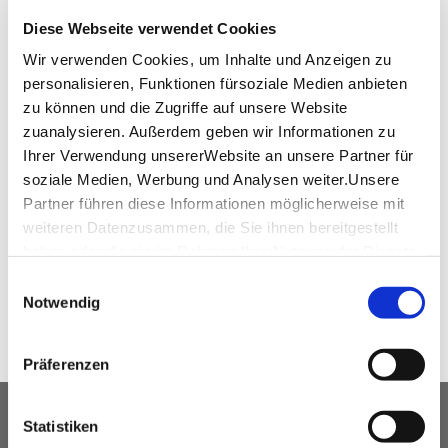
www.memox.com
Diese Webseite verwendet Cookies
Wir verwenden Cookies, um Inhalte und Anzeigen zu
personalisieren, Funktionen fürsoziale Medien anbieten
zu können und die Zugriffe auf unsere Website
Virtueller Rundgang
zuanalysieren. Außerdem geben wir Informationen zu
Ihrer Verwendung unsererWebsite an unsere Partner für
360°-Rundgang memox | Stuttgart
soziale Medien, Werbung und Analysen weiter.Unsere
Schlossplatz
Partner führen diese Informationen möglicherweise mit
weiteren Datenzusammen, die Sie ihnen bereitgestellt
haben oder die sie im Rahmen IhrerNutzung der Dienste
WEITEREMPFEHLEN
gesammelt haben.
Einwilligungsauswahl
Impressum
|
Datenschutzerklärung
Notwendig
Präferenzen
UNSER SERVICE FÜR
Statistiken