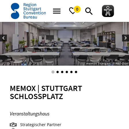
Startseite
memox | Stuttgart Schlossplatz
0
memox Stuttgart, © R&D Dürr
MEMOX | STUTTGART
SCHLOSSPLATZ
Veranstaltungshaus
Strategischer Partner