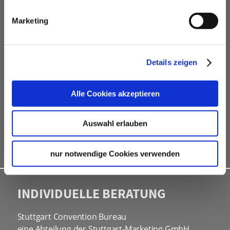
VERANSTALTUNGSPLANER
Marketing
kostenfreie Beratung
Vermittlung von Veranstaltungslocations &
Dienstleistern
Details zeigen
Hotelkontingente
kostenfreies online Hotel-Buchungstool
Alle Cookies akzeptieren
Rahmenprogramme
Site Inspections
Auswahl erlauben
Werbe- und Informationsmaterial
Kongressbewerbungen
nur notwendige Cookies verwenden
INDIVIDUELLE BERATUNG
Stuttgart Convention Bureau
eine Abteilung der Stuttgart-Marketing GmbH