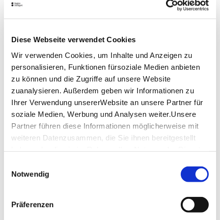
www.filharmoniefilderstadt.de
Diese Webseite verwendet Cookies
Wir verwenden Cookies, um Inhalte und Anzeigen zu
Downloads
personalisieren, Funktionen fürsoziale Medien anbieten
zu können und die Zugriffe auf unsere Website
FILharmonie Grundriss-Obere Ebene
(PDF,
zuanalysieren. Außerdem geben wir Informationen zu
607.87 KB)
Ihrer Verwendung unsererWebsite an unsere Partner für
soziale Medien, Werbung und Analysen weiter.Unsere
FILharmonie Grundriss-Untere Ebene
(PDF,
532.07 KB)
Partner führen diese Informationen möglicherweise mit
weiteren Datenzusammen, die Sie ihnen bereitgestellt
FILharmonie Grundriss
(PDF, 73.37 KB)
haben oder die sie im Rahmen IhrerNutzung der Dienste
gesammelt haben.
Einwilligungsauswahl
Impressum
|
Datenschutzerklärung
Notwendig
WEITEREMPFEHLEN
Präferenzen