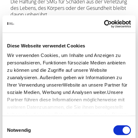
Die Haftung der SMG für Schäden aus der Verletzung
des Lebens, des Körpers oder der Gesundheit bleibt
davon unberührt.
Datenschutz
Ihre personenbezogenen Daten sowie sonstigen
Diese Webseite verwendet Cookies
Daten werden ausschließlich für die Durchführung
und Abwicklung dieses Gewinnspiels / Verlosung im
Wir verwenden Cookies, um Inhalte und Anzeigen zu
Rahmen der gesetzlichen Bestimmungen erhoben,
personalisieren, Funktionen fürsoziale Medien anbieten
verarbeitet und genutzt und anschließend umgehend
zu können und die Zugriffe auf unsere Website
gelöscht. Eine Weitergabe an Dritte findet nicht statt.
zuanalysieren. Außerdem geben wir Informationen zu
Ihrer Verwendung unsererWebsite an unsere Partner für
Durch die Teilnahme am Gewinnspiel / Verlosung
soziale Medien, Werbung und Analysen weiter.Unsere
willigt der Teilnehmer in die Verarbeitung seiner
Partner führen diese Informationen möglicherweise mit
Daten ein. Dies beinhaltet das Zusenden der
weiteren Datenzusammen, die Sie ihnen bereitgestellt
Gewinnbenachrichtigung an die angegebenen
haben oder die sie im Rahmen IhrerNutzung der Dienste
Kontaktdaten.
gesammelt haben.
Einwilligungsauswahl
Es steht dem Teilnehmer jederzeit frei, der
Impressum
|
Datenschutzerklärung
Notwendig
Verarbeitung seiner Daten zu widersprechen. Eine