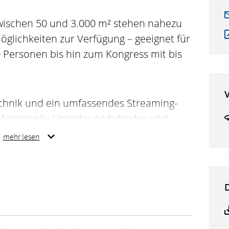
wischen 50 und 3.000 m² stehen nahezu
lichkeiten zur Verfügung – geeignet für
Personen bis hin zum Kongress mit bis
V
chnik und ein umfassendes Streaming-
fessionelle Umsetzung hybrider und
ngs, Produktpräsentationen, Seminare
mehr lesen
nteraktiv oder als Aufzeichnung.
steht für nachhaltiges
d engagiert sich aktiv im Sinne des
odex sowie der WIN-Charta des Landes
m Ziel, ökologische, ökonomische und