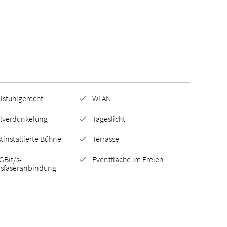
lstuhlgerecht
WLAN
llverdunkelung
Tageslicht
tinstallierte Bühne
Terrasse
GBit/s-
Eventfläche im Freien
asfaseranbindung