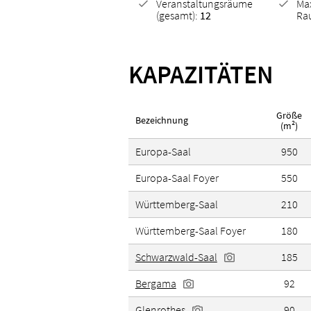
Veranstaltungsräume
Ma
(gesamt):
12
Ra
soziale Verantwortung konse
zu verankern.
www.tagen
KAPAZITÄTEN
Nachhaltigkeits-Zertifika
Größe
Bezeichnung
(m²)
Klimawin BW
Europa-Saal
950
Deutscher Nachhaltigkeit
Europa-Saal Foyer
550
Württemberg-Saal
210
Württemberg-Saal Foyer
180
Schwarzwald-Saal
185
Bergama
92
Glenrothes
90