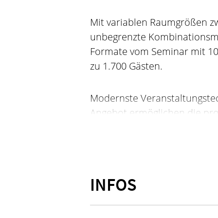
Mit variablen Raumgrößen z
unbegrenzte Kombinationsmög
Formate vom Seminar mit 10 
zu 1.700 Gästen.
Modernste Veranstaltungste
Angebot ermöglichen die pro
digitaler Formate wie Meeti
oder Versammlungen – live, i
Die Kongresshalle Böblingen 
INFOS
Veranstaltungsmanagement un
Deutschen Nachhaltigkeitsk
Baden-Württemberg – mit de