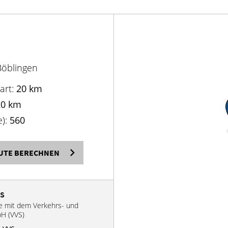
Böblingen
art:
20 km
20 km
e):
560
UTE BERECHNEN
VS
se mit dem Verkehrs- und
bH (VVS)