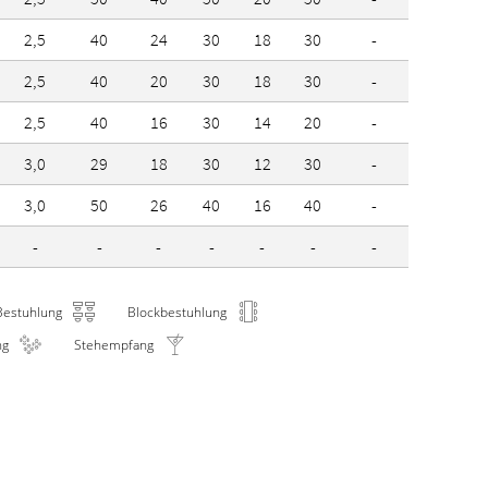
2,5
40
24
30
18
30
-
2,5
40
20
30
18
30
-
2,5
40
16
30
14
20
-
3,0
29
18
30
12
30
-
3,0
50
26
40
16
40
-
-
-
-
-
-
-
-
Bestuhlung
Blockbestuhlung
ng
Stehempfang