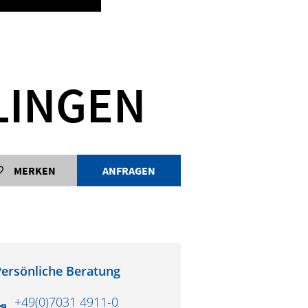
Die 
LINGEN
MERKEN
ANFRAGEN
ersönliche Beratung
+49(0)7031 4911-0