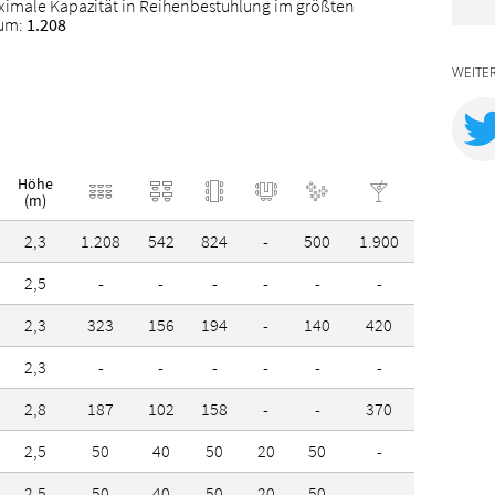
ximale Kapazität in Reihenbestuhlung im größten
um:
1.208
quent in der Veranstaltungsorganisation
-in-bb.de
WEITE
te und Auszeichnungen:
Höhe
(m)
2,3
1.208
542
824
-
500
1.900
skodex
2,5
-
-
-
-
-
-
2,3
323
156
194
-
140
420
2,3
-
-
-
-
-
-
2,8
187
102
158
-
-
370
2,5
50
40
50
20
50
-
2,5
50
40
50
20
50
-