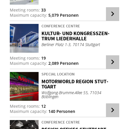
Meeting rooms:
33
Maximum capacity:
5,079 Personen
CONFERENCE CENTRE
KUL­TUR- UND KON­GRESSZEN­
TRUM LIEDER­HALLE
Berliner Platz 1-3, 70174 Stuttgart
Meeting rooms:
19
Maximum capacity:
2,089 Personen
SPECIAL LOCATION
MO­TOR­WORLD RE­GION STUT­
TGART
Wolfgang-Brumme-Allee 55, 71034
Böblingen
Meeting rooms:
12
Maximum capacity:
140 Personen
CONFERENCE CENTRE