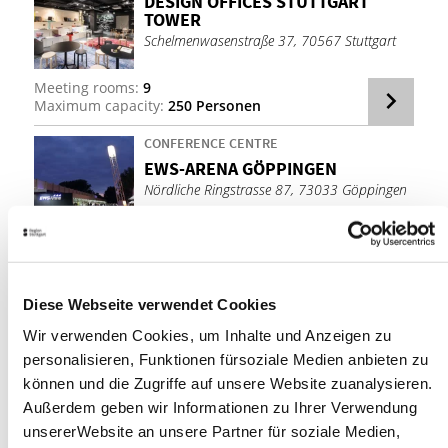
DESIGN OF­FICES STUT­TGART
TOWER
Schelmenwasenstraße 37, 70567 Stuttgart
Meeting rooms:
9
Maximum capacity:
250 Personen
CONFERENCE CENTRE
EWS-ARENA GÖP­PIN­GEN
Nördliche Ringstrasse 87, 73033 Göppingen
Meeting rooms:
3
Maximum capacity:
3,985 Personen
Diese Webseite verwendet Cookies
CONFERENCE HOTEL
MÖVEN­PICK HOTEL STUT­TGART
Wir verwenden Cookies, um Inhalte und Anzeigen zu
AIR­PORT
personalisieren, Funktionen fürsoziale Medien anbieten zu
Flughafenstraße 50, 70629 Stuttgart
können und die Zugriffe auf unsere Website zuanalysieren.
Außerdem geben wir Informationen zu Ihrer Verwendung
Meeting rooms:
16
unsererWebsite an unsere Partner für soziale Medien,
Maximum capacity:
550 Personen