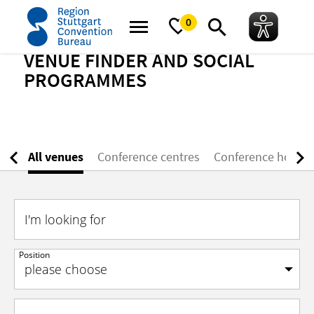
home
Meeting Guide
Venue finder
0
VENUE FINDER AND SOCIAL
PROGRAMMES
All venues
Conference centres
Conference hotels
I'm looking for
Position