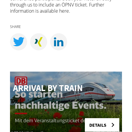
through us to include an ÖPNV ticket. Further
information is available here.
SHARE
AR­RIVAL BY TRAIN
A
DETAILS