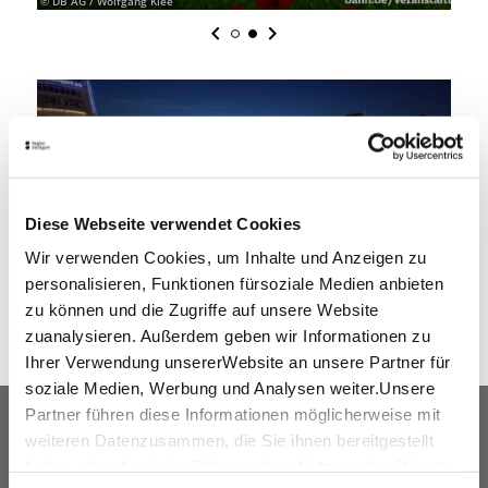
© DB AG / Wolfgang Klee
© Flu
AR­RIVAL BY CAR
L
I
Diese Webseite verwendet Cookies
Wir verwenden Cookies, um Inhalte und Anzeigen zu
DETAILS
personalisieren, Funktionen fürsoziale Medien anbieten
© Stuttgart-Marketing GmbH, Achim Mende
© Stu
zu können und die Zugriffe auf unsere Website
zuanalysieren. Außerdem geben wir Informationen zu
Ihrer Verwendung unsererWebsite an unsere Partner für
soziale Medien, Werbung und Analysen weiter.Unsere
Partner führen diese Informationen möglicherweise mit
OUR SERVICE FOR EVENT
weiteren Datenzusammen, die Sie ihnen bereitgestellt
PLANNERS
haben oder die sie im Rahmen IhrerNutzung der Dienste