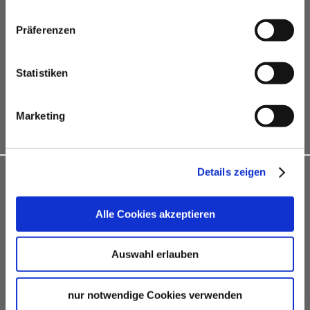
hotel contingents
free online hotel booking tool for your own event
Präferenzen
website
social programmes
Statistiken
site inspections
marketing & information material
Marketing
Bid assistance
Details zeigen
INDIVIDUAL ADVICE
Alle Cookies akzeptieren
Stuttgart Convention Bureau
a department of the Stuttgart-Marketing GmbH
official partner of the state capital Stuttgart and the
Auswahl erlauben
Stuttgart region
nur notwendige Cookies verwenden
E-MAIL