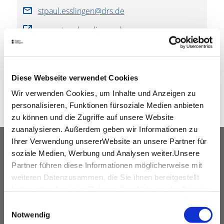
stpaul.esslingen@drs.de
www.stpaul-esslingen.de
SHARE
Diese Webseite verwendet Cookies
Wir verwenden Cookies, um Inhalte und Anzeigen zu
personalisieren, Funktionen fürsoziale Medien anbieten
zu können und die Zugriffe auf unsere Website
zuanalysieren. Außerdem geben wir Informationen zu
Ihrer Verwendung unsererWebsite an unsere Partner für
OUR SERVICE FOR EVENT
soziale Medien, Werbung und Analysen weiter.Unsere
PLANNERS
Partner führen diese Informationen möglicherweise mit
weiteren Datenzusammen, die Sie ihnen bereitgestellt
free advice
haben oder die sie im Rahmen IhrerNutzung der Dienste
Contacting and coordinating venues &
gesammelt haben.
Einwilligungsauswahl
professional service partners
Impressum
|
Datenschutzerklärung
Notwendig