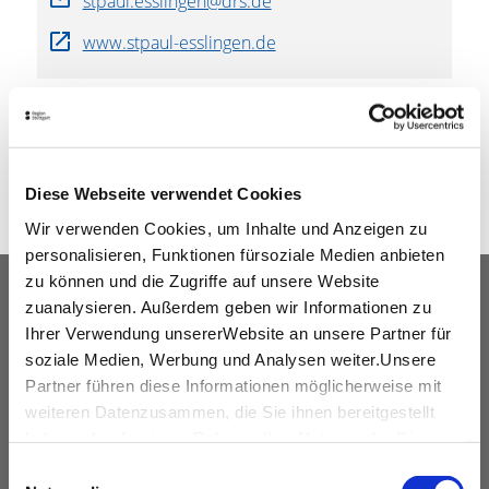
stpaul.esslingen@drs.de
www.stpaul-esslingen.de
WEITEREMPFEHLEN
Diese Webseite verwendet Cookies
Wir verwenden Cookies, um Inhalte und Anzeigen zu
personalisieren, Funktionen fürsoziale Medien anbieten
zu können und die Zugriffe auf unsere Website
UNSER SERVICE FÜR
zuanalysieren. Außerdem geben wir Informationen zu
VERANSTALTUNGSPLANER
Ihrer Verwendung unsererWebsite an unsere Partner für
soziale Medien, Werbung und Analysen weiter.Unsere
kostenfreie Beratung
Partner führen diese Informationen möglicherweise mit
weiteren Datenzusammen, die Sie ihnen bereitgestellt
Vermittlung von Veranstaltungslocations &
haben oder die sie im Rahmen IhrerNutzung der Dienste
Dienstleistern
gesammelt haben.
Einwilligungsauswahl
Hotelkontingente