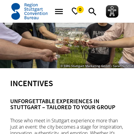
home
Services
Experiences
Incentives
0
© SMG Stuttgart Marketing GmbH - Sarah Schmid
INCENTIVES
UNFORGETTABLE EXPERIENCES IN
STUTTGART – TAILORED TO YOUR GROUP
Those who meet in Stuttgart experience more than
just an event: the city becomes a stage for inspiration,
innovation, authenticity, and emotion. Whether it’s