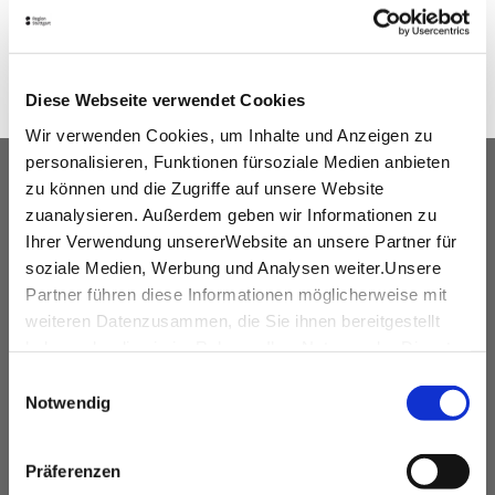
SHARE
Diese Webseite verwendet Cookies
Wir verwenden Cookies, um Inhalte und Anzeigen zu
personalisieren, Funktionen fürsoziale Medien anbieten
OUR SERVICE FOR EVENT
zu können und die Zugriffe auf unsere Website
PLANNERS
zuanalysieren. Außerdem geben wir Informationen zu
Ihrer Verwendung unsererWebsite an unsere Partner für
free advice
soziale Medien, Werbung und Analysen weiter.Unsere
Partner führen diese Informationen möglicherweise mit
Contacting and coordinating venues &
weiteren Datenzusammen, die Sie ihnen bereitgestellt
professional service partners
haben oder die sie im Rahmen IhrerNutzung der Dienste
hotel contingents
gesammelt haben.
Einwilligungsauswahl
free online hotel booking tool for your own event
Impressum
|
Datenschutzerklärung
Notwendig
website
social programmes
Präferenzen
site inspections