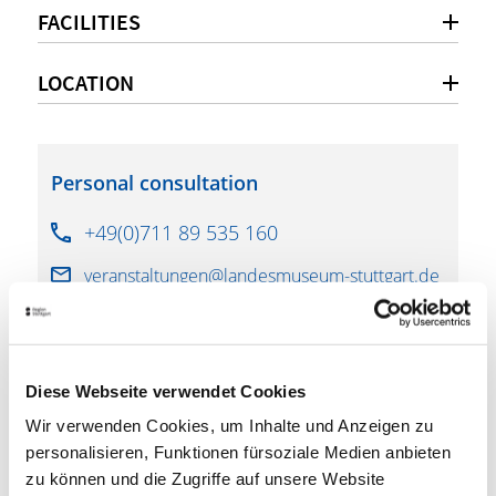
FACILITIES
LOCATION
Personal consultation
+49(0)711 89 535 160
veranstaltungen@landesmuseum-stuttgart.de
www.landesmuseum-stuttgart.de
Diese Webseite verwendet Cookies
Wir verwenden Cookies, um Inhalte und Anzeigen zu
downloads
personalisieren, Funktionen fürsoziale Medien anbieten
zu können und die Zugriffe auf unsere Website
Württemberg State Museum image film 2021