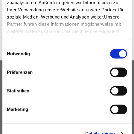
(PDF, 411.98 KB)
zuanalysieren. Außerdem geben wir Informationen zu
Ihrer Verwendung unsererWebsite an unsere Partner für
soziale Medien, Werbung und Analysen weiter.Unsere
Partner führen diese Informationen möglicherweise mit
SHARE
weiteren Datenzusammen, die Sie ihnen bereitgestellt
haben oder die sie im Rahmen IhrerNutzung der Dienste
gesammelt haben.
Einwilligungsauswahl
Impressum
|
Datenschutzerklärung
Notwendig
Präferenzen
OUR SERVICE FOR EVENT
PLANNERS
Statistiken
free advice
Contacting and coordinating venues &
Marketing
professional service partners
hotel contingents
free online hotel booking tool for your own event
Details zeigen