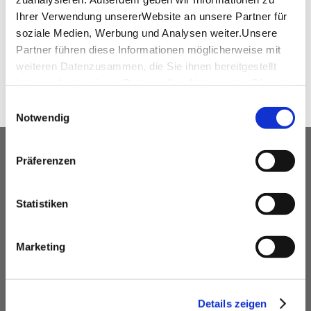
Ihrer Verwendung unsererWebsite an unsere Partner für
soziale Medien, Werbung und Analysen weiter.Unsere
SHARE
Partner führen diese Informationen möglicherweise mit
weiteren Datenzusammen, die Sie ihnen bereitgestellt
haben oder die sie im Rahmen IhrerNutzung der Dienste
gesammelt haben.
Einwilligungsauswahl
Impressum
|
Datenschutzerklärung
Notwendig
OUR SERVICE FOR EVENT
Präferenzen
PLANNERS
Statistiken
free advice
Contacting and coordinating venues &
professional service partners
Marketing
hotel contingents
free online hotel booking tool for your own event
website
Details zeigen