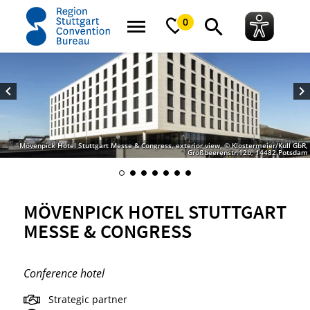
home
Mövenpick Hotel Stuttgart Messe & Congress
0
Mövenpick Hotel Stuttgart Messe & Congress, exterior view, © Klostermeier/Kull GbR,
Großbeerenstr.12b, 14482 Potsdam
MÖVENPICK HOTEL STUTTGART
MESSE & CONGRESS
Conference hotel
Strategic partner