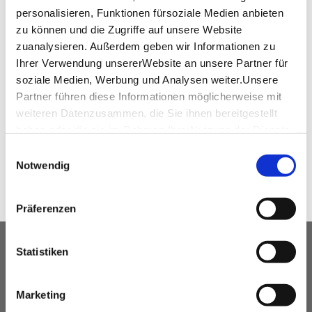
personalisieren, Funktionen fürsoziale Medien anbieten
zu können und die Zugriffe auf unsere Website
zuanalysieren. Außerdem geben wir Informationen zu
downloads
Ihrer Verwendung unsererWebsite an unsere Partner für
soziale Medien, Werbung und Analysen weiter.Unsere
MEETING³ floor plan
(PDF, 176.45 KB)
Partner führen diese Informationen möglicherweise mit
weiteren Datenzusammen, die Sie ihnen bereitgestellt
haben oder die sie im Rahmen IhrerNutzung der Dienste
SHARE
gesammelt haben.
Einwilligungsauswahl
Impressum
|
Datenschutzerklärung
Notwendig
Präferenzen
OUR SERVICE FOR EVENT
Statistiken
PLANNERS
Marketing
free advice