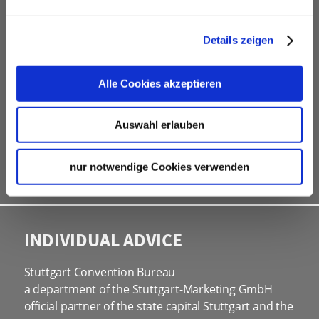
Contacting and coordinating venues &
professional service partners
Details zeigen
hotel contingents
free online hotel booking tool for your own event
Alle Cookies akzeptieren
website
social programmes
Auswahl erlauben
site inspections
marketing & information material
nur notwendige Cookies verwenden
Bid assistance
INDIVIDUAL ADVICE
Stuttgart Convention Bureau
a department of the Stuttgart-Marketing GmbH
official partner of the state capital Stuttgart and the