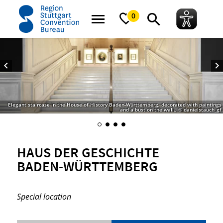
home
Haus der Geschichte Baden-Württemberg
0
Elegant staircase in the House of History Baden-Württemberg, decorated with paintings
and a bust on the wall., © danielstauch_gf
HAUS DER GESCHICHTE
BADEN-WÜRTTEMBERG
Special location