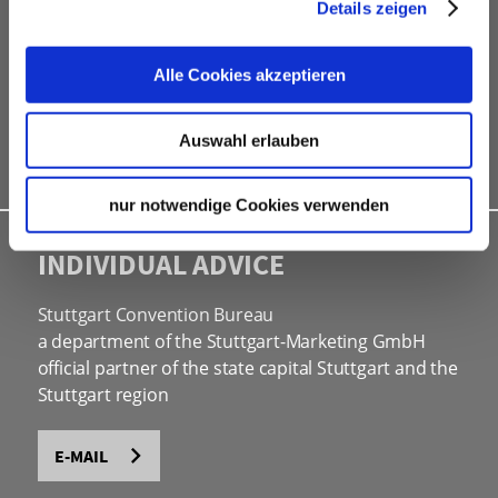
free online hotel booking tool for your own event
Details zeigen
website
social programmes
Alle Cookies akzeptieren
site inspections
marketing & information material
Auswahl erlauben
Bid assistance
nur notwendige Cookies verwenden
INDIVIDUAL ADVICE
Stuttgart Convention Bureau
a department of the Stuttgart-Marketing GmbH
official partner of the state capital Stuttgart and the
Stuttgart region
E-MAIL