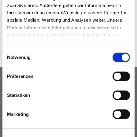
House of History Baden-Württemberg Floor
zuanalysieren. Außerdem geben wir Informationen zu
plan of the Otto Borst Hall
(PDF, 207.68 KB)
Ihrer Verwendung unsererWebsite an unsere Partner für
soziale Medien, Werbung und Analysen weiter.Unsere
Partner führen diese Informationen möglicherweise mit
SHARE
weiteren Datenzusammen, die Sie ihnen bereitgestellt
haben oder die sie im Rahmen IhrerNutzung der Dienste
gesammelt haben.
Einwilligungsauswahl
Impressum
|
Datenschutzerklärung
Notwendig
Präferenzen
OUR SERVICE FOR EVENT
PLANNERS
Statistiken
free advice
Contacting and coordinating venues &
Marketing
professional service partners
hotel contingents