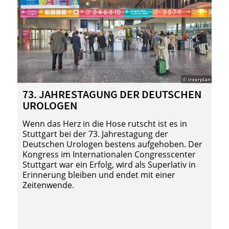
© Interplan
73. JAH­RES­TA­GUNG DER DEUT­SCHEN
30
URO­LO­GEN
FI
Wenn das Herz in die Hose rutscht ist es in
Di
Stuttgart bei der 73. Jahrestagung der
Tra
Deutschen Urologen bestens aufgehoben. Der
Ok
Kongress im Internationalen Congresscenter
pa
Stuttgart war ein Erfolg, wird als Superlativ in
Prä
Erinnerung bleiben und endet mit einer
Ec
Zeitenwende.
Fil
ra
um
Zei
gew