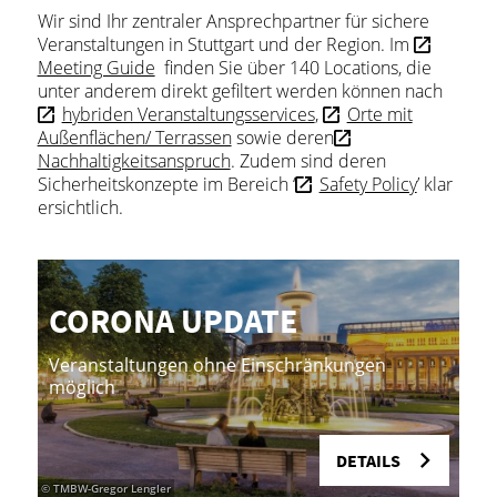
Wir sind Ihr zentraler Ansprechpartner für sichere
Veranstaltungen in Stuttgart und der Region. Im
Meeting Guide
finden Sie über 140 Locations, die
unter anderem direkt gefiltert werden können nach
hybriden Veranstaltungsservices
,
Orte mit
Außenflächen/ Terrassen
sowie deren
Nachhaltigkeitsanspruch
. Zudem sind deren
Sicherheitskonzepte im Bereich ‘
Safety Policy
’ klar
ersichtlich.
CO­RO­NA UP­DATE
S
F
Veranstaltungen ohne Einschränkungen
M
möglich
G
DETAILS
© TMBW-Gregor Lengler
© Stu