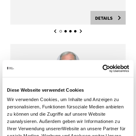
Pro
DETAILS
Wir sind sehr glücklich, daß die DGU mit
uns zusammen schon früh im Jahr
Diese Webseite verwendet Cookies
entschieden hat, auf eine große Live-
Wir verwenden Cookies, um Inhalte und Anzeigen zu
Veranstaltung für September in Stuttgart zu
setzen. Auf das Ergebnis können wir stolz
personalisieren, Funktionen fürsoziale Medien anbieten
sein! Zusammen mit dem Team der Messe
zu können und die Zugriffe auf unsere Website
Stuttgart und unseren langjährigen
zuanalysieren. Außerdem geben wir Informationen zu
Servicepartnern ist es gelungen, einen
Ihrer Verwendung unsererWebsite an unsere Partner für
Präsenzkongress mit über 4.000 Teilnehmern
soziale Medien, Werbung und Analysen weiter.Unsere