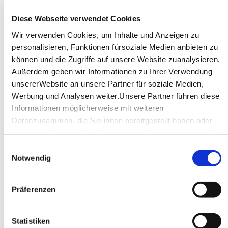
SPECIAL LOCATION
SKY­L­OFT STUTT­GART
Diese Webseite verwendet Cookies
Büchsenstrasse 20, 70174 Stuttgart
Wir verwenden Cookies, um Inhalte und Anzeigen zu
personalisieren, Funktionen fürsoziale Medien anbieten zu
Veranstaltungsräume:
1
können und die Zugriffe auf unsere Website zuanalysieren.
Größter Raum: max.
55 Personen
Außerdem geben wir Informationen zu Ihrer Verwendung
unsererWebsite an unsere Partner für soziale Medien,
SPECIAL LOCATION
Werbung und Analysen weiter.Unsere Partner führen diese
KUR­SAAL BAD CANNSTATT
Informationen möglicherweise mit weiteren
Königsplatz 1, 70372 Stuttgart
Datenzusammen, die Sie ihnen bereitgestellt haben oder
die sie im Rahmen IhrerNutzung der Dienste gesammelt
Veranstaltungsräume:
3
haben.
Einwilligungsauswahl
Größter Raum: max.
742 Personen
Impressum
|
Datenschutzerklärung
Notwendig
SPECIAL LOCATION
MHP ARE­NA STUTT­GART
Präferenzen
Mercedesstraße 87, 70372 Stuttgart
Statistiken