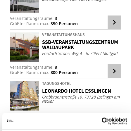
Veranstaltungsräume:
3
Größter Raum: max.
350 Personen
VERANSTALTUNGSHAUS
SSB-VER­AN­STAL­TUNGS­ZEN­TRUM
WALD­AU­PARK
Friedrich-Strobel-Weg 4 - 6, 70597 Stuttgart
Veranstaltungsräume:
8
Größter Raum: max.
800 Personen
TAGUNGSHOTEL
LEO­NAR­DO HO­TEL ESS­LIN­GEN
Grabbrunnenstraße 19, 73728 Esslingen am
Neckar
Veranstaltungsräume:
6
Größter Raum: max.
130 Personen