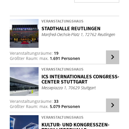
VERANSTALTUNGSHAUS
STADT­HAL­LE REUT­LIN­GEN
Manfred-Oechsle-Platz 1, 72762 Reutlingen
Veranstaltungsräume:
19
Größter Raum: max.
1.691 Personen
VERANSTALTUNGSHAUS
ICS IN­TER­NA­TIO­NA­LES CON­GRESS­
CEN­TER STUTT­GART
Messepiazza 1, 70629 Stuttgart
Veranstaltungsräume:
33
Größter Raum: max.
5.079 Personen
VERANSTALTUNGSHAUS
KUL­TUR- UND KON­GRESS­ZEN­