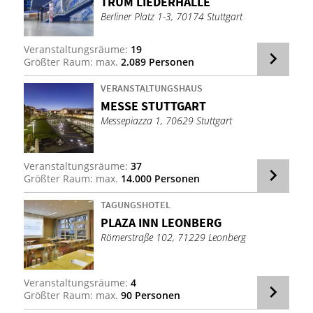
TRUM LIE­DER­HAL­LE
Berliner Platz 1-3, 70174 Stuttgart
Veranstaltungsräume:
19
Größter Raum: max.
2.089 Personen
VERANSTALTUNGSHAUS
MES­SE STUTT­GART
Messepiazza 1, 70629 Stuttgart
Veranstaltungsräume:
37
Größter Raum: max.
14.000 Personen
TAGUNGSHOTEL
PLA­ZA INN LE­ON­BERG
Römerstraße 102, 71229 Leonberg
Veranstaltungsräume:
4
Größter Raum: max.
90 Personen