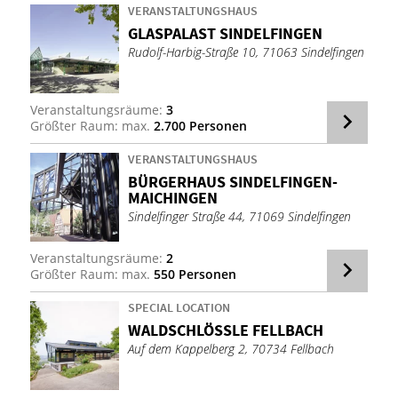
VERANSTALTUNGSHAUS
GLAS­PA­LAST SIN­DEL­FIN­GEN
Rudolf-Harbig-Straße 10, 71063 Sindelfingen
Veranstaltungsräume:
3
Größter Raum: max.
2.700 Personen
VERANSTALTUNGSHAUS
BÜR­GER­HAUS SIN­DEL­FIN­GEN-
MAI­CHIN­GEN
Sindelfinger Straße 44, 71069 Sindelfingen
Veranstaltungsräume:
2
Größter Raum: max.
550 Personen
SPECIAL LOCATION
WALD­SCHLÖSS­LE FELL­BACH
Auf dem Kappelberg 2, 70734 Fellbach