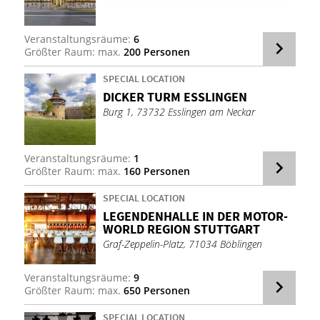
Veranstaltungsräume:
6
Größter Raum: max.
200 Personen
SPECIAL LOCATION
DI­CKER TURM ESS­LIN­GEN
Burg 1, 73732 Esslingen am Neckar
Veranstaltungsräume:
1
Größter Raum: max.
160 Personen
SPECIAL LOCATION
LE­GEN­DEN­HAL­LE IN DER MO­TOR­
WORLD RE­GI­ON STUTT­GART
Graf-Zeppelin-Platz, 71034 Böblingen
Veranstaltungsräume:
9
Größter Raum: max.
650 Personen
SPECIAL LOCATION