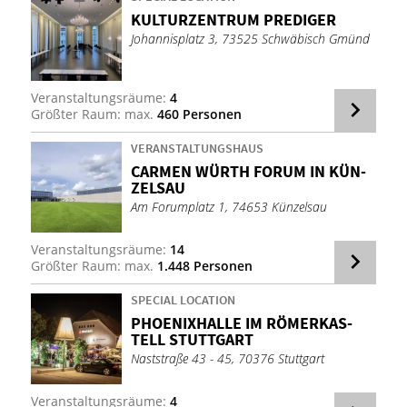
KUL­TUR­ZEN­TRUM PRE­DI­GER
Johannisplatz 3, 73525 Schwäbisch Gmünd
Veranstaltungsräume:
4
Größter Raum: max.
460 Personen
VERANSTALTUNGSHAUS
CAR­MEN WÜRTH FO­RUM IN KÜN­
ZELS­AU
Am Forumplatz 1, 74653 Künzelsau
Veranstaltungsräume:
14
Größter Raum: max.
1.448 Personen
SPECIAL LOCATION
PHOE­NIX­HAL­LE IM RÖ­MER­KAS­
TELL STUTT­GART
Naststraße 43 - 45, 70376 Stuttgart
Veranstaltungsräume:
4