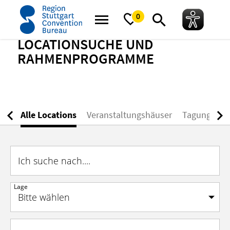
Startseite
Meeting Guide
Locationsuche & Rahmenprogramme
0
LOCATIONSUCHE UND
RAHMENPROGRAMME
Alle Locations
Veranstaltungshäuser
Tagungshot
Ich suche nach....
Lage