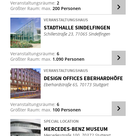
Veranstaltungsräume:
2
Größter Raum: max.
200 Personen
VERANSTALTUNGSHAUS
STADT­HAL­LE SIN­DEL­FIN­GEN
Schillerstraße 23, 71065 Sindelfingen
Veranstaltungsräume:
6
Größter Raum: max.
1.090 Personen
VERANSTALTUNGSHAUS
DE­SIGN OF­FICES EBER­HARD­HÖ­FE
Eberhardstraße 65, 70173 Stuttgart
Veranstaltungsräume:
6
Größter Raum: max.
100 Personen
SPECIAL LOCATION
MER­CE­DES-BENZ MU­SE­UM
Mercedesstraße 100, 70372 Stuttgart