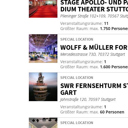
STAGE APOL­LO- UND PA
DI­UM THEA­TER STUTT
Plieninger Straße 102+109, 70567 Stutt
Veranstaltungsräume:
11
Größter Raum: max.
1.750 Persone
SPECIAL LOCATION
WOLFF & MÜL­LER FO­
Mercedesstrasse 73D, 70372 Stuttgart
Veranstaltungsräume:
1
Größter Raum: max.
1.600 Persone
SPECIAL LOCATION
SWR FERN­SEH­TURM S
GART
Jahnstraße 120, 70597 Stuttgart
Veranstaltungsräume:
1
Größter Raum: max.
60 Personen
SPECIAL LOCATION