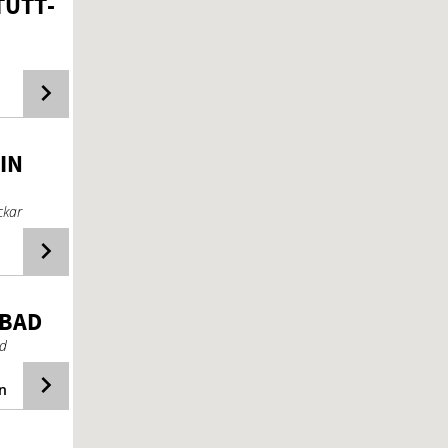
TUTT­
IN
ckar
-BAD
ad
n