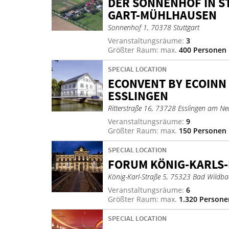
DER SON­NEN­HOF IN S
GART-MÜHL­HAU­SEN
Sonnenhof 1, 70378 Stuttgart
Veranstaltungsräume:
3
Größter Raum: max.
400 Personen
SPECIAL LOCATION
ECON­VENT BY ECOINN 
ESS­LIN­GEN
Ritterstraße 16, 73728 Esslingen am Ne
Veranstaltungsräume:
9
Größter Raum: max.
150 Personen
SPECIAL LOCATION
FO­RUM KÖ­NIG-KARLS
König-Karl-Straße 5, 75323 Bad Wildb
Veranstaltungsräume:
6
Größter Raum: max.
1.320 Persone
SPECIAL LOCATION