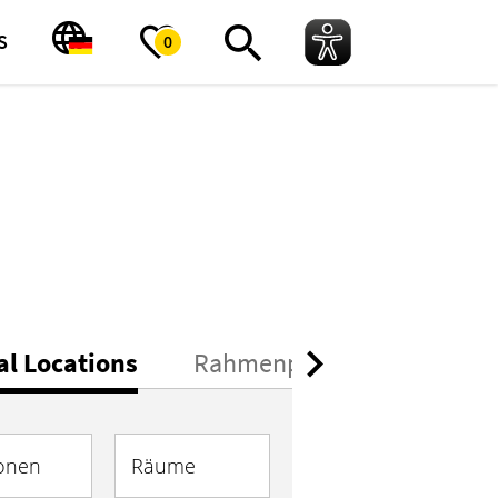
S
0
al Locations
Rahmenprogramme
Re
onen
Räume