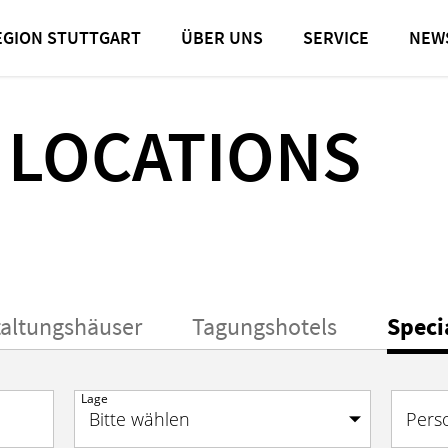
nprogramme
Special Locations
EGION STUTTGART
ÜBER UNS
SERVICE
NEW
 LOCATIONS
taltungshäuser
Tagungshotels
Speci
Lage
Pers