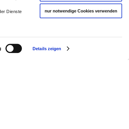
nur notwendige Cookies verwenden
der Dienste
g
Details zeigen
NEWSLETTER-ABO
Aktuelle Informationen des Stuttgart Convention
Bureau und Neuigkeiten aus der Kongressregion
Stuttgart
ABONNIEREN