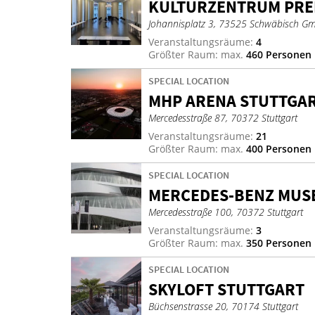
KUL­TUR­ZEN­TRUM PRE­
Johannisplatz 3, 73525 Schwäbisch G
Veranstaltungsräume:
4
Größter Raum: max.
460 Personen
SPECIAL LOCATION
MHP ARE­NA STUTT­GA
Mercedesstraße 87, 70372 Stuttgart
Veranstaltungsräume:
21
Größter Raum: max.
400 Personen
SPECIAL LOCATION
MER­CE­DES-BENZ MU­S
Mercedesstraße 100, 70372 Stuttgart
Veranstaltungsräume:
3
Größter Raum: max.
350 Personen
SPECIAL LOCATION
SKY­L­OFT STUTT­GART
Büchsenstrasse 20, 70174 Stuttgart