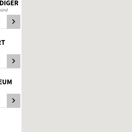
DI­GER
münd
RT
E­UM