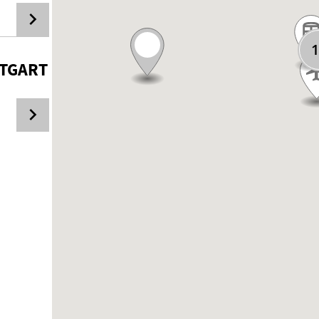
1
TT­GART