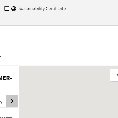
Sustainability Certificate
r
I
­MER­
n