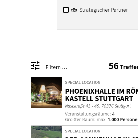
Strategischer Partner
56
Treffe
Filtern …
SPECIAL LOCATION
PHOE­NIX­HAL­LE IM RÖ
KAS­TELL STUTT­GART
Naststraße 43 - 45, 70376 Stuttgart
Veranstaltungsräume:
4
Größter Raum: max.
1.000 Persone
SPECIAL LOCATION