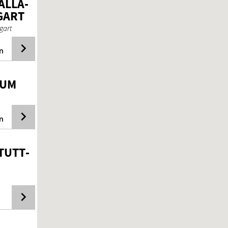
L­LA­
­GART
gart
n
RUM
n
TUTT­