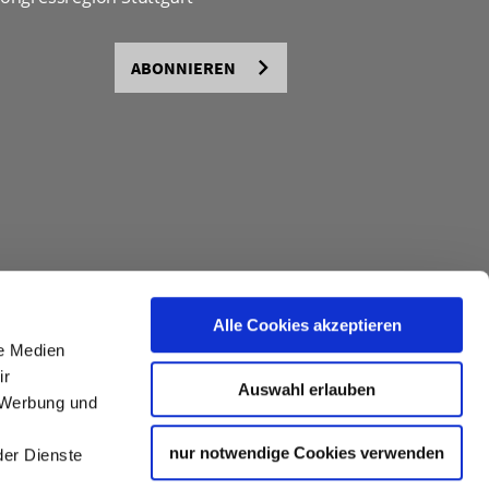
ABONNIEREN
Alle Cookies akzeptieren
le Medien
ir
Auswahl erlauben
, Werbung und
nur notwendige Cookies verwenden
der Dienste