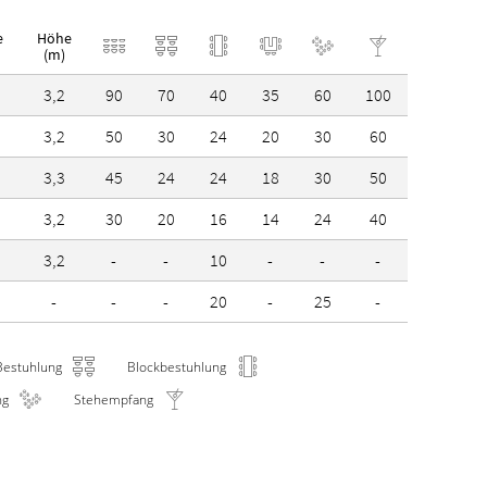
e
Höhe
(m)
3,2
90
70
40
35
60
100
3,2
50
30
24
20
30
60
3,3
45
24
24
18
30
50
3,2
30
20
16
14
24
40
3,2
-
-
10
-
-
-
-
-
-
20
-
25
-
Bestuhlung
Blockbestuhlung
ng
Stehempfang