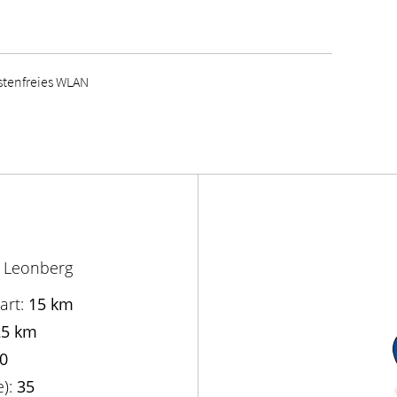
stenfreies WLAN
 Leonberg
art:
15 km
25 km
0
e):
35