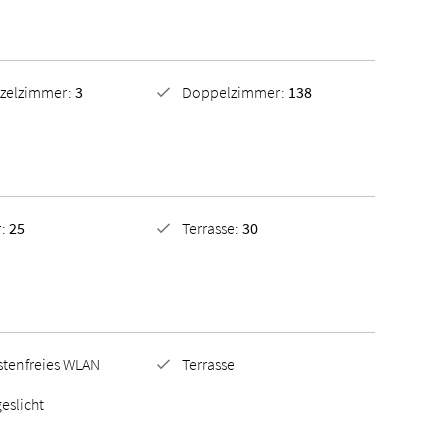
nzelzimmer:
3
Doppelzimmer:
138
r:
25
Terrasse:
30
stenfreies WLAN
Terrasse
eslicht