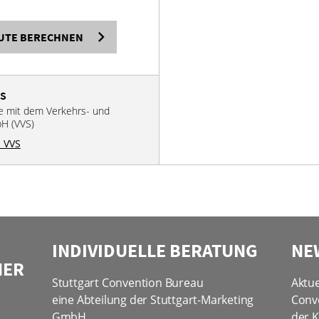
UTE BERECHNEN
VS
se mit dem Verkehrs- und
bH (VVS)
 VVS
INDIVIDUELLE BERATUNG
NE
NER
Stuttgart Convention Bureau
Aktue
eine Abteilung der Stuttgart-Marketing
Conv
GmbH
der K