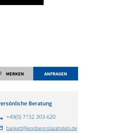
Tagungsraum
MERKEN
ANFRAGEN
ersönliche Beratung
+49(0) 7152 303-620
bankett@leonberg.plazahotels.de