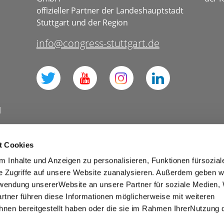
offizieller Partner der Landeshauptstadt
Stuttgart und der Region
info@congress-stuttgart.de
l
t Cookies
 Inhalte und Anzeigen zu personalisieren, Funktionen fürsozia
Datenschutz Social Media
e Zugriffe auf unsere Website zuanalysieren. Außerdem geben w
rwendung unsererWebsite an unsere Partner für soziale Medien
Presse
Business
rtner führen diese Informationen möglicherweise mit weiteren
ies
Barrierefreiheit
nen bereitgestellt haben oder die sie im Rahmen IhrerNutzung 
winnspiele und Verlosungen