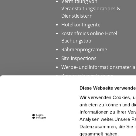
Vermittlung von
Veranstaltungslocations &
Dienstleistern
Hotelkontingente
kostenfreies online Hotel-
Buchungstool
Rahmenprogramme
Site Inspections
Werbe- und Informationsmateria
Kongressbewerbungen
Diese Webseite verwende
Wir verwenden Cookies, um
Startseite
Datenschutz
anbieten zu können und di
Informationen zu Ihrer Ve
Impressum
Tourismus
Analysen weiter.Unsere Pa
Online-Bilddatenbank
Cook
Datenzusammen, die Sie ih
gesammelt haben.
Teilnahmebedingungen für Ge