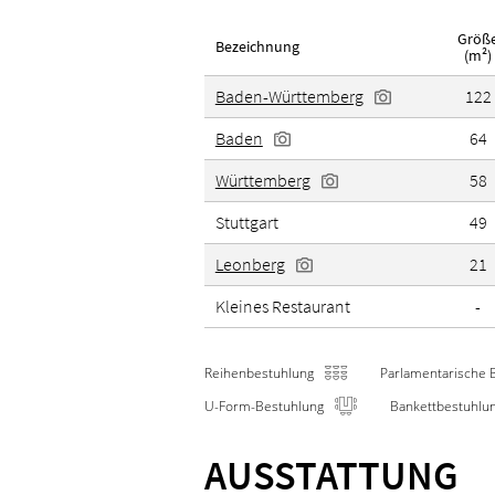
Größ
Bezeichnung
(m²)
Baden-Württemberg
122
Baden
64
Württemberg
58
Stuttgart
49
Leonberg
21
Kleines Restaurant
-
Reihenbestuhlung
Parlamentarische 
U-Form-Bestuhlung
Bankettbestuhlu
AUSSTATTUNG