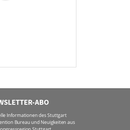
WSLETTER-ABO
lle Informationen des Stuttgart
ention Bureau und Neuigkeiten aus
ongressregion Stuttgart