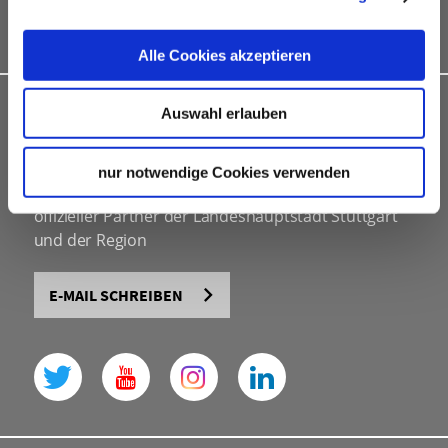
Kongressbewerbungen
Alle Cookies akzeptieren
Auswahl erlauben
INDIVIDUELLE BERATUNG
Stuttgart Convention Bureau
nur notwendige Cookies verwenden
eine Abteilung der Stuttgart-Marketing GmbH
offizieller Partner der Landeshauptstadt Stuttgart
und der Region
E-MAIL SCHREIBEN