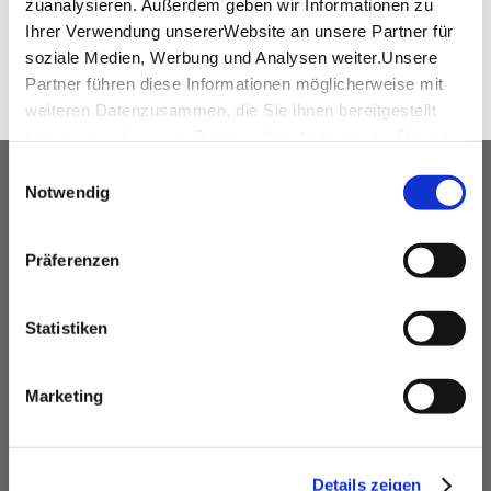
zuanalysieren. Außerdem geben wir Informationen zu
WEITEREMPFEHLEN
Ihrer Verwendung unsererWebsite an unsere Partner für
soziale Medien, Werbung und Analysen weiter.Unsere
Partner führen diese Informationen möglicherweise mit
weiteren Datenzusammen, die Sie ihnen bereitgestellt
haben oder die sie im Rahmen IhrerNutzung der Dienste
gesammelt haben.
Einwilligungsauswahl
UNSER SERVICE FÜR
Impressum
|
Datenschutzerklärung
Notwendig
VERANSTALTUNGSPLANER
Präferenzen
kostenfreie Beratung
Vermittlung von Veranstaltungslocations &
Dienstleistern
Statistiken
Hotelkontingente
kostenfreies online Hotel-Buchungstool
Marketing
Rahmenprogramme
Site Inspections
Details zeigen
Werbe- und Informationsmaterial