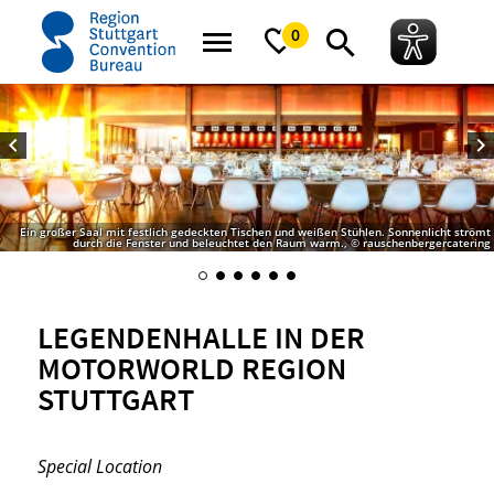
Startseite
Legendenhalle in der MOTORWORLD Region Stuttgart
0
Ein großer Saal mit festlich gedeckten Tischen und weißen Stühlen. Sonnenlicht strömt
durch die Fenster und beleuchtet den Raum warm., © rauschenbergercatering
LEGENDENHALLE IN DER
MOTORWORLD REGION
STUTTGART
Special Location