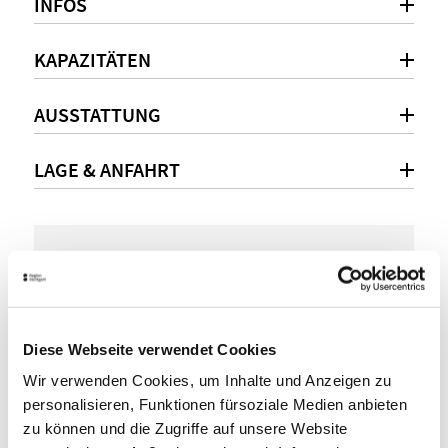
INFOS
KAPAZITÄTEN
AUSSTATTUNG
LAGE & ANFAHRT
Persönliche Beratung
0711 / 55340 - 330
event@grm-locations.com
Diese Webseite verwendet Cookies
www.grm-locations.com
Wir verwenden Cookies, um Inhalte und Anzeigen zu
personalisieren, Funktionen fürsoziale Medien anbieten
zu können und die Zugriffe auf unsere Website