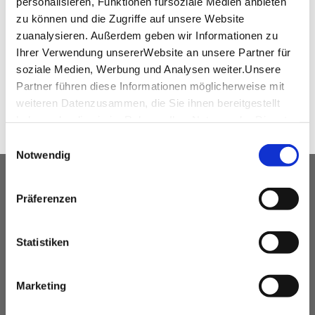
personalisieren, Funktionen fürsoziale Medien anbieten
www.mhparena-stuttgart.de
zu können und die Zugriffe auf unsere Website
zuanalysieren. Außerdem geben wir Informationen zu
Ihrer Verwendung unsererWebsite an unsere Partner für
soziale Medien, Werbung und Analysen weiter.Unsere
WEITEREMPFEHLEN
Partner führen diese Informationen möglicherweise mit
weiteren Datenzusammen, die Sie ihnen bereitgestellt
haben oder die sie im Rahmen IhrerNutzung der Dienste
gesammelt haben.
Einwilligungsauswahl
Impressum
|
Datenschutzerklärung
Notwendig
UNSER SERVICE FÜR
Präferenzen
VERANSTALTUNGSPLANER
kostenfreie Beratung
Statistiken
Vermittlung von Veranstaltungslocations &
Dienstleistern
Marketing
Hotelkontingente