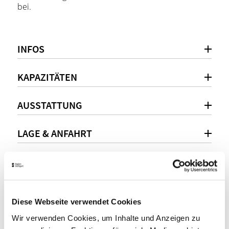
bei.
INFOS
KAPAZITÄTEN
AUSSTATTUNG
LAGE & ANFAHRT
Persönliche Beratung
+49 (0)711 55007600
Diese Webseite verwendet Cookies
Wir verwenden Cookies, um Inhalte und Anzeigen zu
events@vfb-stuttgart.de