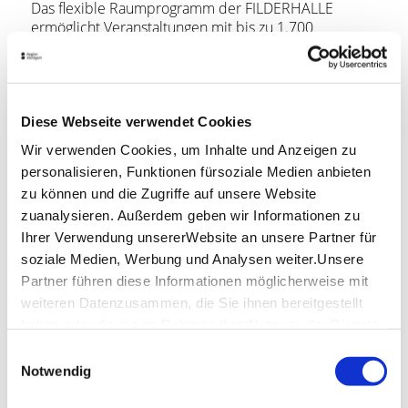
Das flexible Raumprogramm der FILDERHALLE
ermöglicht Veranstaltungen mit bis zu 1.700
Personen. Die tageslichtdurchfluteten Räume sind
geeignet für größere Kongresse mit mehreren
Vortragssälen und ebenso für Tagungen mit Gruppen
ab 10 Personen.
Diese Webseite verwendet Cookies
Ein professionelles Team von Projektleiterinnen und
Wir verwenden Cookies, um Inhalte und Anzeigen zu
Projektleitern garantiert den erfolgreichen Ablauf von
personalisieren, Funktionen fürsoziale Medien anbieten
Event-Formaten jeglicher Art - auf Wunsch als Green
zu können und die Zugriffe auf unsere Website
Meeting. Dabei wird die moderne, hauseigene
zuanalysieren. Außerdem geben wir Informationen zu
Veranstaltungstechnik nur von geprüften Fachkräften
Ihrer Verwendung unsererWebsite an unsere Partner für
bedient, wodurch Veranstalter ihre Kosten und
Risiken reduzieren können.
soziale Medien, Werbung und Analysen weiter.Unsere
Partner führen diese Informationen möglicherweise mit
Weitere außergewöhnliche Leistungen, mit denen die
weiteren Datenzusammen, die Sie ihnen bereitgestellt
FILDERHALLE ihren guten Ruf gewonnen hat, sind die
haben oder die sie im Rahmen IhrerNutzung der Dienste
vielfältigen Themen-Events zum Festpreis sowie die
gesammelt haben.
Einwilligungsauswahl
Realisierung von hybriden Kongressen aus nur "einer
Impressum
|
Datenschutzerklärung
Notwendig
Hand". Seit September 2018 ist die FILDERHALLE
Mitglied der KLIMAWIN.