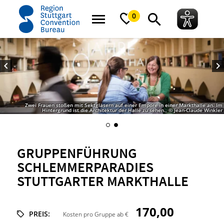
Startseite
Gruppenführung Schlemmerparadies Stuttgarter Markthalle
0
Zwei Frauen stoßen mit Sektgläsern auf einer Empore in einer Markthalle an. Im
Hintergrund ist die Architektur der Halle zu sehen., © Jean-Claude Winkler
GRUPPENFÜHRUNG
SCHLEMMERPARADIES
STUTTGARTER MARKTHALLE
170,00
PREIS:
Kosten pro Gruppe ab €