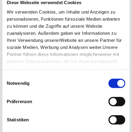
Diese Webseite verwendet Cookies
Stuttgart Touren
Wir verwenden Cookies, um Inhalte und Anzeigen zu
170,00
personalisieren, Funktionen fürsoziale Medien anbieten
PREIS:
Kosten pro Gruppe ab €
zu können und die Zugriffe auf unsere Website
ANFRAGEN
zuanalysieren. Außerdem geben wir Informationen zu
Ihrer Verwendung unsererWebsite an unsere Partner für
soziale Medien, Werbung und Analysen weiter.Unsere
Partner führen diese Informationen möglicherweise mit
Stuttgart Convention Bureau
weiteren Datenzusammen, die Sie ihnen bereitgestellt
RAHMENPROGRAMME &
haben oder die sie im Rahmen IhrerNutzung der Dienste
INCENTIVES
gesammelt haben.
Einwilligungsauswahl
Impressum
|
Datenschutzerklärung
Notwendig
Sie möchten mit Ihren Tagungsteilnehmern,
Mitarbeitern oder Gästegruppen die Region
Stuttgart entdecken? Dann sind Sie bei uns richtig!
Präferenzen
Wir helfen Ihnen gerne bei der Zusammenstellung
und Organisation eines individuellen und ganz auf
Ihre Vorstellungen und Vorgaben ausgerichteten
Statistiken
Programms.