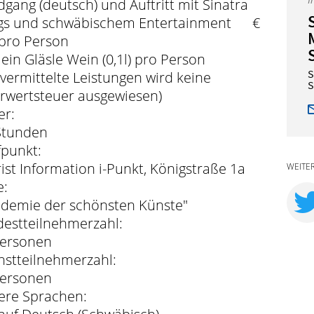
gang (deutsch) und Auftritt mit Sinatra
gs und schwäbischem Entertainment €
 pro Person
. ein Gläsle Wein (0,1l) pro Person
S
 vermittelte Leistungen wird keine
S
rwertsteuer ausgewiesen)
er:
Stunden
fpunkt:
ist Information i-Punkt, Königstraße 1a
WEITE
e:
demie der schönsten Künste"
estteilnehmerzahl:
Personen
stteilnehmerzahl:
Personen
ere Sprachen: