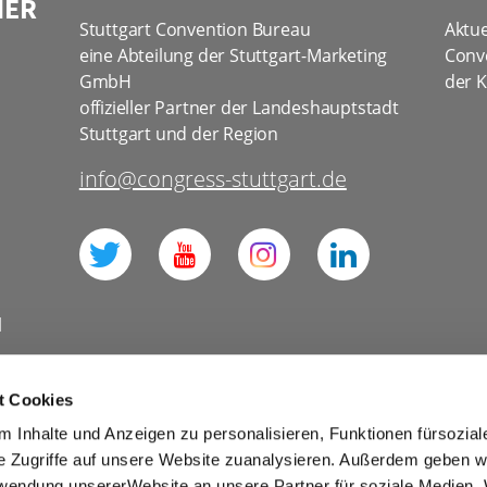
NER
Stuttgart Convention Bureau
Aktue
eine Abteilung der Stuttgart-Marketing
Conv
GmbH
der K
offizieller Partner der Landeshauptstadt
Stuttgart und der Region
info@congress-stuttgart.de
l
t Cookies
 Inhalte und Anzeigen zu personalisieren, Funktionen fürsozia
Datenschutz Social Media
e Zugriffe auf unsere Website zuanalysieren. Außerdem geben w
rwendung unsererWebsite an unsere Partner für soziale Medien