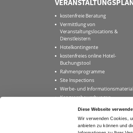
VERANSTALTUNGSPLA
kostenfreie Beratung
Vermittlung von
Veranstaltungslocations &
Dienstleistern
Hotelkontingente
kostenfreies online Hotel-
Buchungstool
Rahmenprogramme
Site Inspections
Werbe- und Informationsmateria
Kongressbewerbungen
Diese Webseite verwende
Wir verwenden Cookies, um
Startseite
Datenschutz
anbieten zu können und di
Informationen zu Ihrer Ve