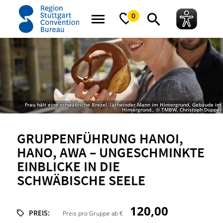
Startseite
Gruppenführung Hanoi, hano, awa – Ungeschminkte Einblicke in
0
Frau hält eine schwäbische Brezel, lächelnder Mann im Hintergrund, Gebäude im
Hintergrund., © TMBW, Christoph Düpper
GRUPPENFÜHRUNG HANOI,
HANO, AWA – UNGESCHMINKTE
EINBLICKE IN DIE
SCHWÄBISCHE SEELE
120,00
PREIS:
Preis pro Gruppe ab €