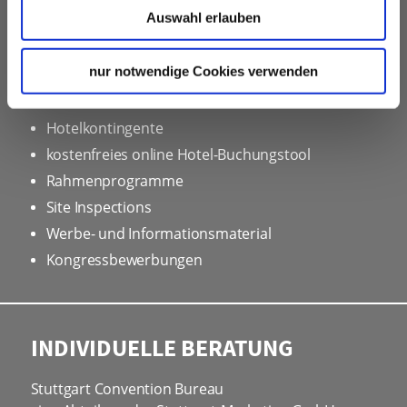
VERANSTALTUNGSPLANER
Auswahl erlauben
kostenfreie Beratung
nur notwendige Cookies verwenden
Vermittlung von Veranstaltungslocations &
Dienstleistern
Hotelkontingente
kostenfreies online Hotel-Buchungstool
Rahmenprogramme
Site Inspections
Werbe- und Informationsmaterial
Kongressbewerbungen
INDIVIDUELLE BERATUNG
Stuttgart Convention Bureau