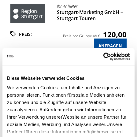
Ihr Anbieter
Stuttgart-Marketing GmbH –
Stuttgart Touren
120,00
PREIS:
Preis pro Gruppe ab €
ANFRAGEN
Stuttgart Convention Bureau
Diese Webseite verwendet Cookies
RAHMENPROGRAMME &
Wir verwenden Cookies, um Inhalte und Anzeigen zu
INCENTIVES
personalisieren, Funktionen fürsoziale Medien anbieten
zu können und die Zugriffe auf unsere Website
Sie möchten mit Ihren Tagungsteilnehmern,
Mitarbeitern oder Gästegruppen die Region
zuanalysieren. Außerdem geben wir Informationen zu
Stuttgart entdecken? Dann sind Sie bei uns richtig!
Ihrer Verwendung unsererWebsite an unsere Partner für
Wir helfen Ihnen gerne bei der Zusammenstellung
soziale Medien, Werbung und Analysen weiter.Unsere
und Organisation eines individuellen und ganz auf
Partner führen diese Informationen möglicherweise mit
Ihre Vorstellungen und Vorgaben ausgerichteten