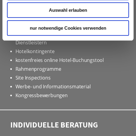
UNSER SERVICE FÜR
Auswahl erlauben
VERANSTALTUNGSPLANER
kostenfreie Beratung
nur notwendige Cookies verwenden
Vermittlung von Veranstaltungslocations &
Dienstleistern
Hotelkontingente
kostenfreies online Hotel-Buchungstool
Rahmenprogramme
Site Inspections
Werbe- und Informationsmaterial
Kongressbewerbungen
INDIVIDUELLE BERATUNG