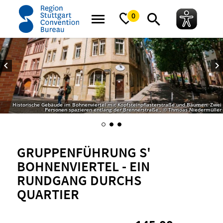
Startseite
Gruppenführung S' Bohnenviertel - Ein Rundgang durchs Quartier
0
Historische Gebäude im Bohnenviertel mit Kopfsteinpflasterstraße und Bäumen. Zwei
Personen spazieren entlang der Brennerstraße., © Thmoas Niedermüller
GRUPPENFÜHRUNG S'
BOHNENVIERTEL - EIN
RUNDGANG DURCHS
QUARTIER