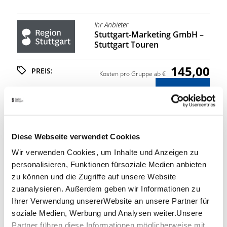
Ihr Anbieter
Stuttgart-Marketing GmbH –
Stuttgart Touren
145,00
PREIS:
Kosten pro Gruppe ab €
ANFRAGEN
Diese Webseite verwendet Cookies
Stuttgart Convention Bureau
Wir verwenden Cookies, um Inhalte und Anzeigen zu
RAHMENPROGRAMME &
personalisieren, Funktionen fürsoziale Medien anbieten
INCENTIVES
zu können und die Zugriffe auf unsere Website
Sie möchten mit Ihren Tagungsteilnehmern,
zuanalysieren. Außerdem geben wir Informationen zu
Mitarbeitern oder Gästegruppen die Region
Ihrer Verwendung unsererWebsite an unsere Partner für
Stuttgart entdecken? Dann sind Sie bei uns richtig!
soziale Medien, Werbung und Analysen weiter.Unsere
Wir helfen Ihnen gerne bei der Zusammenstellung
Partner führen diese Informationen möglicherweise mit