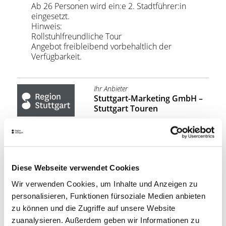
Ab 26 Personen wird ein:e 2. Stadtführer:in
eingesetzt.
Hinweis:
Rollstuhlfreundliche Tour
Angebot freibleibend vorbehaltlich der
Verfügbarkeit.
Ihr Anbieter
Stuttgart-Marketing GmbH –
Stuttgart Touren
210,00
PREIS:
Kosten pro Gruppe ab €
ANFRAGEN
Diese Webseite verwendet Cookies
Wir verwenden Cookies, um Inhalte und Anzeigen zu
personalisieren, Funktionen fürsoziale Medien anbieten
Stuttgart Convention Bureau
zu können und die Zugriffe auf unsere Website
RAHMENPROGRAMME &
zuanalysieren. Außerdem geben wir Informationen zu