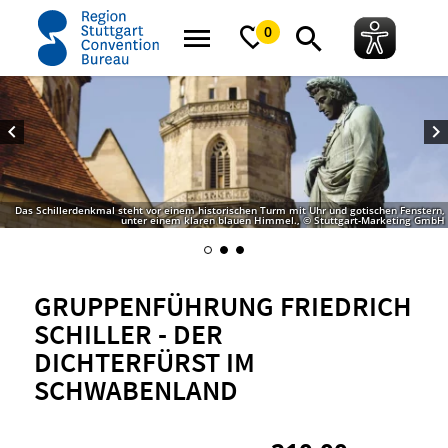
Startseite
Gruppenführung Friedrich Schiller - der Dichterfürst im Schwabe
0
Das Schillerdenkmal steht vor einem historischen Turm mit Uhr und gotischen Fenstern,
unter einem klaren blauen Himmel., © Stuttgart-Marketing GmbH
GRUPPENFÜHRUNG FRIEDRICH
SCHILLER - DER
DICHTERFÜRST IM
SCHWABENLAND