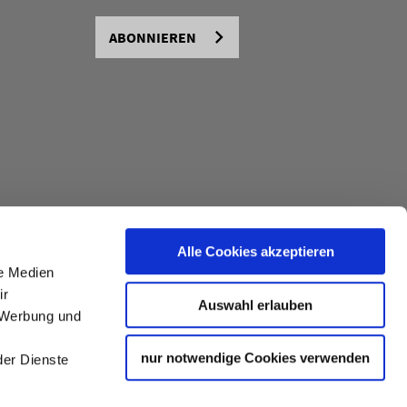
ABONNIEREN
Alle Cookies akzeptieren
le Medien
ir
Auswahl erlauben
, Werbung und
nur notwendige Cookies verwenden
der Dienste