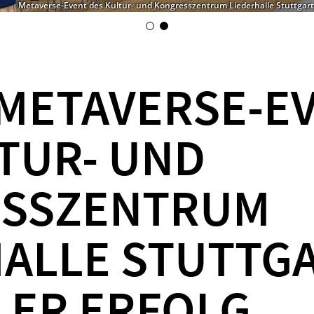
Metaverse-Event des Kultur- und Kongresszentrum Liederhalle Stuttgart
 METAVERSE-E
TUR- UND
SSZENTRUM
HALLE STUTTG
LER ERFOLG