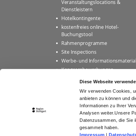
Veranstaltungslocations &
Dienstleistern
Hotelkontingente
kostenfreies online Hotel-
Buchungstool
Rahmenprogramme
Site Inspections
Werbe- und Informationsmateria
Kongressbewerbungen
Diese Webseite verwende
Wir verwenden Cookies, um
Startseite
Datenschutz
anbieten zu können und di
Informationen zu Ihrer Ve
Impressum
Tourismus
Analysen weiter.Unsere Pa
Online-Bilddatenbank
Cook
Datenzusammen, die Sie ih
gesammelt haben.
Teilnahmebedingungen für Ge
Impressum
|
Datenschut