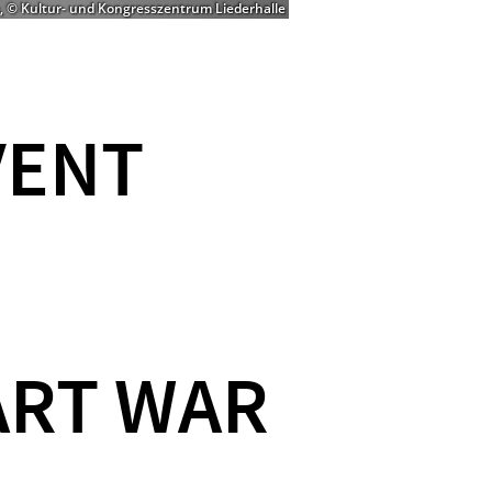
, © Kultur- und Kongresszentrum Liederhalle
VENT
ART WAR