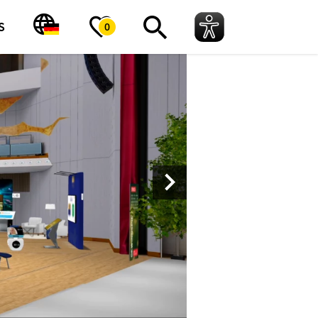
 ein voller Erfolg
S
0