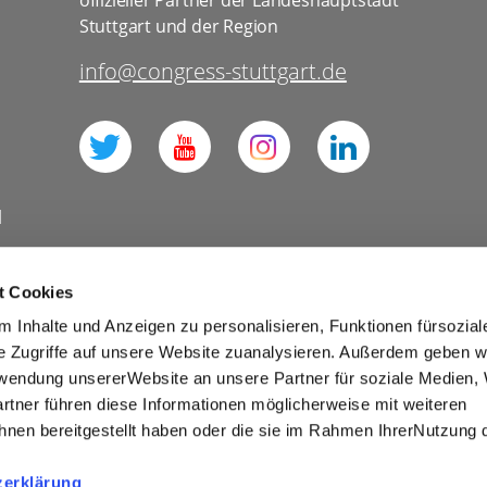
offizieller Partner der Landeshauptstadt
Stuttgart und der Region
info@congress-stuttgart.de
l
t Cookies
 Inhalte und Anzeigen zu personalisieren, Funktionen fürsozia
Datenschutz Social Media
e Zugriffe auf unsere Website zuanalysieren. Außerdem geben w
rwendung unsererWebsite an unsere Partner für soziale Medien
Presse
Business
rtner führen diese Informationen möglicherweise mit weiteren
ies
Barrierefreiheit
nen bereitgestellt haben oder die sie im Rahmen IhrerNutzung 
winnspiele und Verlosungen
zerklärung