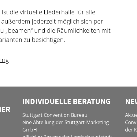
t die virtuelle Liederhalle für alle
st außerdem jederzeit möglich sich per
 zu „beamen“ und die Räumlichkeiten mit
rianten zu besichtigen.
ling
INDIVIDUELLE BERATUNG
NE
NER
Stuttgart Convention Bureau
Aktue
eine Abteilung der Stuttgart-Marketing
Conv
GmbH
der K