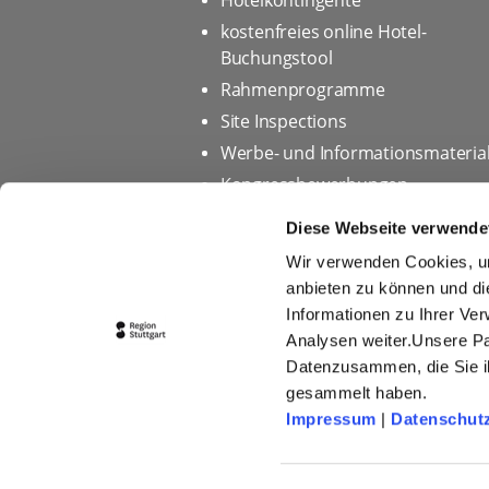
Hotelkontingente
kostenfreies online Hotel-
Buchungstool
Rahmenprogramme
Site Inspections
Werbe- und Informationsmateria
Kongressbewerbungen
Diese Webseite verwende
Wir verwenden Cookies, um
Startseite
Datenschutz
anbieten zu können und di
Informationen zu Ihrer Ve
Impressum
Tourismus
Analysen weiter.Unsere Pa
Online-Bilddatenbank
Cook
Datenzusammen, die Sie ih
gesammelt haben.
Teilnahmebedingungen für Ge
Impressum
|
Datenschut