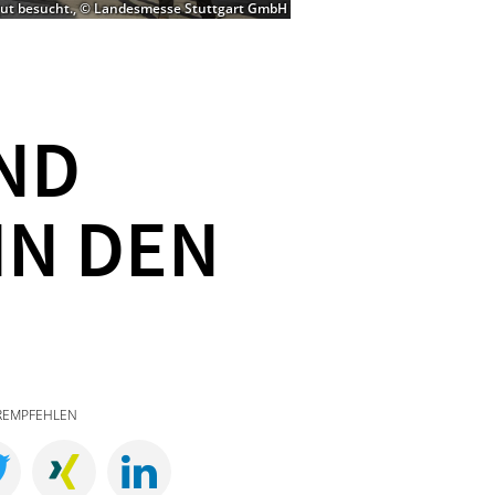
gut besucht., © Landesmesse Stuttgart GmbH
ND
IN DEN
REMPFEHLEN