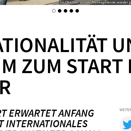
Im Oktober ist das Messegelände wieder 
TIONALITÄT U
M ZUM START 
R
RT ERWARTET ANFANG
WEITE
 INTERNATIONALES