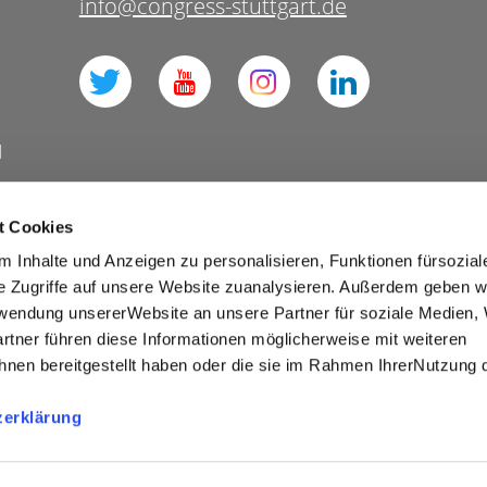
info@congress-stuttgart.de
l
t Cookies
 Inhalte und Anzeigen zu personalisieren, Funktionen fürsozia
Datenschutz Social Media
e Zugriffe auf unsere Website zuanalysieren. Außerdem geben w
rwendung unsererWebsite an unsere Partner für soziale Medien
Presse
Business
rtner führen diese Informationen möglicherweise mit weiteren
ies
Barrierefreiheit
nen bereitgestellt haben oder die sie im Rahmen IhrerNutzung 
winnspiele und Verlosungen
zerklärung