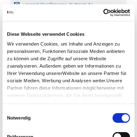
insgesamt 10.000 Plätzen)
veranstalter@messe-stuttgart.de
Freigelände
mit 40.000 m²
www.messe-stuttgart.de
Weitere Eventlocations auf dem Gelände
:
Kongress West, VIP-Lounge, Atrium, Rothauspark
Diese Webseite verwendet Cookies
Wir verwenden Cookies, um Inhalte und Anzeigen zu
Perfekte Infrastruktur für digitale und hybride
Virtueller Rundgang
personalisieren, Funktionen fürsoziale Medien anbieten
Events:
Mit maßgeschneiderten Streaming Paketen
und drei voll ausgestatteten Streaming Studios bietet
zu können und die Zugriffe auf unsere Website
360°-Rundgang Messe Stuttgart
die Messe Stuttgart außerdem die perfekte
zuanalysieren. Außerdem geben wir Informationen zu
Voraussetzung für digitale und hybride
Ihrer Verwendung unsererWebsite an unsere Partner für
Veranstaltungen jeder Größe.
soziale Medien, Werbung und Analysen weiter.Unsere
Partner führen diese Informationen möglicherweise mit
Nachhaltigkeits-Zertifikate und Auszeichnungen:
Downloads
weiteren Datenzusammen, die Sie ihnen bereitgestellt
haben oder die sie im Rahmen IhrerNutzung der Dienste
Partnerbetrieb Nachhaltiges Reiseziel Region
Geländeplan
(PDF, 941.16 KB)
gesammelt haben.
Stuttgart
Einwilligungsauswahl
Impressum
|
Datenschutzerklärung
Notwendig
WIN Charta
WEITEREMPFEHLEN
Präferenzen