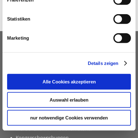
Statistiken
Marketing
UNSER SERVICE FÜR
VERANSTALTUNGSPLANER
Details zeigen
kostenfreie Beratung
Vermittlung von Veranstaltungslocations &
Alle Cookies akzeptieren
Dienstleistern
Hotelkontingente
Auswahl erlauben
kostenfreies online Hotel-Buchungstool
Rahmenprogramme
nur notwendige Cookies verwenden
Site Inspections
Werbe- und Informationsmaterial
Kongressbewerbungen