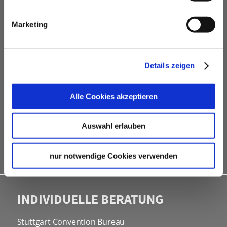
VERANSTALTUNGSPLANER
Marketing
kostenfreie Beratung
Vermittlung von Veranstaltungslocations &
Dienstleistern
Details zeigen
Hotelkontingente
kostenfreies online Hotel-Buchungstool
Alle Cookies akzeptieren
Rahmenprogramme
Site Inspections
Auswahl erlauben
Werbe- und Informationsmaterial
Kongressbewerbungen
nur notwendige Cookies verwenden
INDIVIDUELLE BERATUNG
Stuttgart Convention Bureau