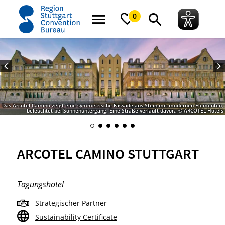
Startseite
ARCOTEL Camino Stuttgart
0
Das Arcotel Camino zeigt eine symmetrische Fassade aus Stein mit modernen Elementen,
beleuchtet bei Sonnenuntergang. Eine Straße verläuft davor., © ARCOTEL Hotels
ARCOTEL CAMINO STUTTGART
Tagungshotel
Strategischer Partner
Sustainability Certificate