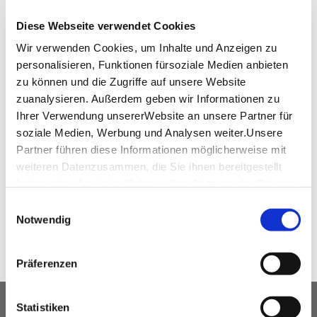
convention.camino@arcotel.com
Diese Webseite verwendet Cookies
www.arcotelhotels.com
Wir verwenden Cookies, um Inhalte und Anzeigen zu
personalisieren, Funktionen fürsoziale Medien anbieten
zu können und die Zugriffe auf unsere Website
zuanalysieren. Außerdem geben wir Informationen zu
Downloads
Ihrer Verwendung unsererWebsite an unsere Partner für
soziale Medien, Werbung und Analysen weiter.Unsere
Arcotel Camino Raumplan
(PDF, 26.26 KB)
Partner führen diese Informationen möglicherweise mit
weiteren Datenzusammen, die Sie ihnen bereitgestellt
haben oder die sie im Rahmen IhrerNutzung der Dienste
WEITEREMPFEHLEN
gesammelt haben.
Einwilligungsauswahl
Impressum
|
Datenschutzerklärung
Notwendig
Präferenzen
Statistiken
UNSER SERVICE FÜR