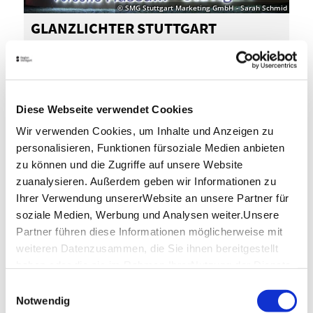
© SMG Stuttgart Marketing GmbH - Sarah Schmid
GLANZ­LICH­TER STUTT­GART
C
Diese Webseite verwendet Cookies
DETAILS
Wir verwenden Cookies, um Inhalte und Anzeigen zu
personalisieren, Funktionen fürsoziale Medien anbieten
zu können und die Zugriffe auf unsere Website
zuanalysieren. Außerdem geben wir Informationen zu
Ihrer Verwendung unsererWebsite an unsere Partner für
soziale Medien, Werbung und Analysen weiter.Unsere
Partner führen diese Informationen möglicherweise mit
weiteren Datenzusammen, die Sie ihnen bereitgestellt
haben oder die sie im Rahmen IhrerNutzung der Dienste
gesammelt haben.
Einwilligungsauswahl
Impressum
|
Datenschutzerklärung
Notwendig