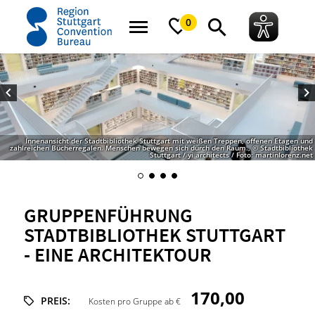
Startseite
Gruppenführung Stadtbibliothek Stuttgart - eine ArchitekTOUR
0
Innenansicht der Stadtbibliothek Stuttgart mit weißen Treppen, offenen Etagen und
zahlreichen Bücherregalen. Menschen bewegen sich durch den Raum., © Stadtbibliothek
Stuttgart / yi architects / Foto: martinlorenz.net
GRUPPENFÜHRUNG
STADTBIBLIOTHEK STUTTGART
- EINE ARCHITEKTOUR
170,00
PREIS:
Kosten pro Gruppe ab €