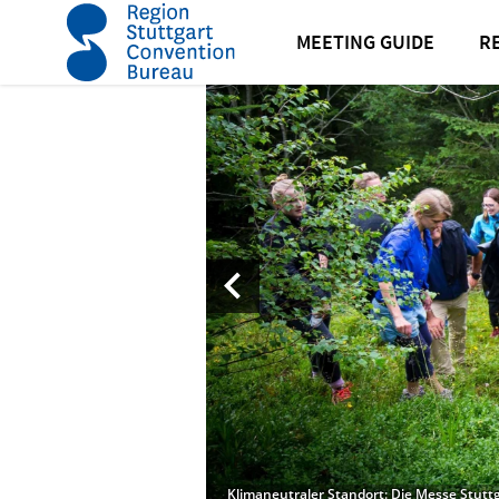
Startseite
News
Neuigkeiten
Messestandort Stuttg
MEETING GUIDE
R
Klimaneutraler Standort: Die Messe Stuttga