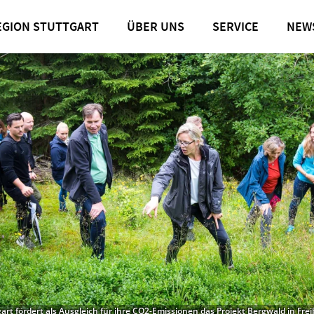
art ist klimaneutral
EGION STUTTGART
ÜBER UNS
SERVICE
NEW
rt fördert als Ausgleich für ihre CO2-Emissionen das Projekt Bergwald in Frei