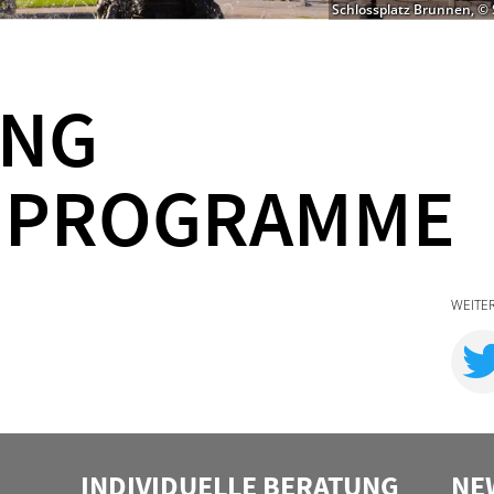
Schlossplatz Brunnen, ©
UNG
NPROGRAMME
WEITE
INDIVIDUELLE BERATUNG
NE