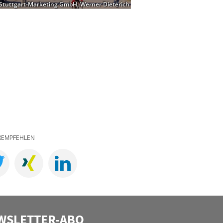
 Stuttgart-Marketing GmbH, Werner Dieterich
REMPFEHLEN
WSLETTER-ABO