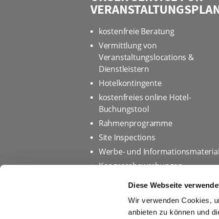
VERANSTALTUNGSPLA
kostenfreie Beratung
Vermittlung von
Veranstaltungslocations &
Dienstleistern
Hotelkontingente
kostenfreies online Hotel-
Buchungstool
Rahmenprogramme
Site Inspections
Werbe- und Informationsmateria
Kongressbewerbungen
Diese Webseite verwende
Wir verwenden Cookies, um
Startseite
Datenschutz
anbieten zu können und di