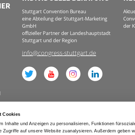
NER
Stuttgart Convention Bureau
Aktue
eine Abteilung der Stuttgart-Marketing
Conv
GmbH
der K
offizieller Partner der Landeshauptstadt
Stuttgart und der Region
info@congress-stuttgart.de
l
t Cookies
 Inhalte und Anzeigen zu personalisieren, Funktionen fürsozia
Datenschutz Social Media
e Zugriffe auf unsere Website zuanalysieren. Außerdem geben w