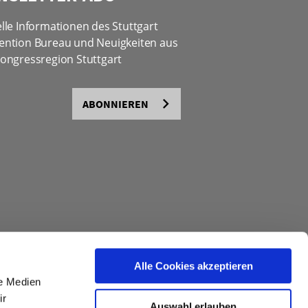
lle Informationen des Stuttgart
ention Bureau und Neuigkeiten aus
ongressregion Stuttgart
ABONNIEREN
Alle Cookies akzeptieren
le Medien
ir
Auswahl erlauben