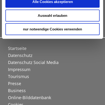
Alle Cookies akzeptieren
Bureau und Neuigkeiten aus der Kongressregion
Stuttgart
Auswahl erlauben
ABONNIEREN
nur notwendige Cookies verwenden
Startseite
Datenschutz
Datenschutz Social Media
Impressum
Tourismus
Presse
Business
Online-Bilddatenbank
Cookies