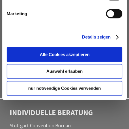
VERANSTALTUNGSPLANER
Marketing
kostenfreie Beratung
Vermittlung von Veranstaltungslocations &
Dienstleistern
Details zeigen
Hotelkontingente
kostenfreies online Hotel-Buchungstool
Alle Cookies akzeptieren
Rahmenprogramme
Site Inspections
Auswahl erlauben
Werbe- und Informationsmaterial
Kongressbewerbungen
nur notwendige Cookies verwenden
INDIVIDUELLE BERATUNG
Stuttgart Convention Bureau