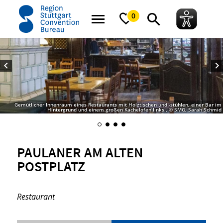
Startseite
Paulaner am alten Postplatz
0
Gemütlicher Innenraum eines Restaurants mit Holztischen und -stühlen, einer Bar im
Hintergrund und einem großen Kachelofen links., © SMG, Sarah Schmid
PAULANER AM ALTEN
POSTPLATZ
Restaurant