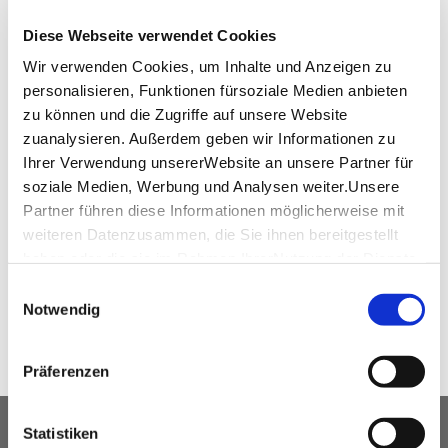
Öffnungszeiten von Google
Diese Webseite verwendet Cookies
Wir verwenden Cookies, um Inhalte und Anzeigen zu
personalisieren, Funktionen fürsoziale Medien anbieten
zu können und die Zugriffe auf unsere Website
Persönliche Beratung
zuanalysieren. Außerdem geben wir Informationen zu
+49 (0)711 224 150
Ihrer Verwendung unsererWebsite an unsere Partner für
soziale Medien, Werbung und Analysen weiter.Unsere
paulaner-stuttgart.de
Partner führen diese Informationen möglicherweise mit
weiteren Datenzusammen, die Sie ihnen bereitgestellt
haben oder die sie im Rahmen IhrerNutzung der Dienste
WEITEREMPFEHLEN
gesammelt haben.
Einwilligungsauswahl
Impressum
|
Datenschutzerklärung
Notwendig
Präferenzen
Statistiken
UNSER SERVICE FÜR