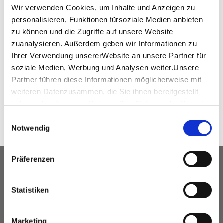
Wir verwenden Cookies, um Inhalte und Anzeigen zu
+49 (0) 711/18572 113
personalisieren, Funktionen fürsoziale Medien anbieten
veranstaltung@waldhotel-stuttgart.de
zu können und die Zugriffe auf unsere Website
zuanalysieren. Außerdem geben wir Informationen zu
www.waldhotel-stuttgart.de
Ihrer Verwendung unsererWebsite an unsere Partner für
soziale Medien, Werbung und Analysen weiter.Unsere
Partner führen diese Informationen möglicherweise mit
WEITEREMPFEHLEN
weiteren Datenzusammen, die Sie ihnen bereitgestellt
haben oder die sie im Rahmen IhrerNutzung der Dienste
gesammelt haben.
Einwilligungsauswahl
Impressum
|
Datenschutzerklärung
Notwendig
Präferenzen
UNSER SERVICE FÜR
VERANSTALTUNGSPLANER
Statistiken
kostenfreie Beratung
Vermittlung von Veranstaltungslocations &
Marketing