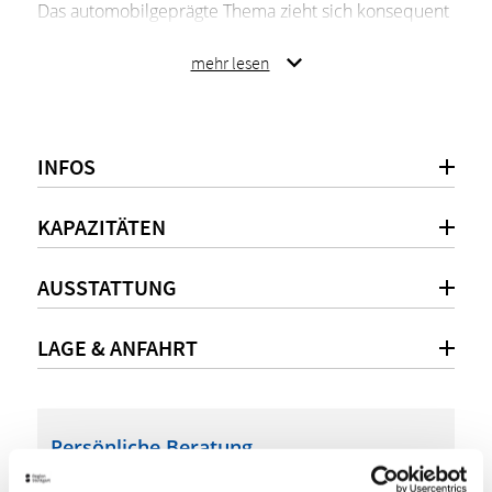
Das automobilgeprägte Thema zieht sich konsequent
von den Konferenzräumlichkeiten durch alle
öffentlichen Bereiche bis hin zu den insgesamt 187
mehr lesen
Zimmern durch. Spezielle 26 Themenzimmer glänzen
durch ein besonders ausgeklügeltes Design.
Spannende Rahmenprogramme, sowie eine regional
INFOS
und saisonal geprägte Gastronomie runden den
Konferenz- und Eventtag im V8 HOTEL ab.
KAPAZITÄTEN
Nachhaltigkeits-Zertifikate und Auszeichnungen:
AUSSTATTUNG
Partnerbetrieb Nachhaltiges Reiseziel Region
Stuttgart
LAGE & ANFAHRT
DEHOGA Umweltcheck Gold
Persönliche Beratung