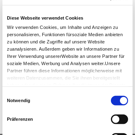
+49(0)7031-3069880
reservierung@v8hotel.de
Diese Webseite verwendet Cookies
www.v8hotel.de
Wir verwenden Cookies, um Inhalte und Anzeigen zu
personalisieren, Funktionen fürsoziale Medien anbieten
zu können und die Zugriffe auf unsere Website
zuanalysieren. Außerdem geben wir Informationen zu
Downloads
Ihrer Verwendung unsererWebsite an unsere Partner für
soziale Medien, Werbung und Analysen weiter.Unsere
Dehoga_Umweltcheck_Urkunde
(PDF, 765.23
Partner führen diese Informationen möglicherweise mit
KB)
weiteren Datenzusammen, die Sie ihnen bereitgestellt
haben oder die sie im Rahmen IhrerNutzung der Dienste
gesammelt haben.
Einwilligungsauswahl
WEITEREMPFEHLEN
Impressum
|
Datenschutzerklärung
Notwendig
Präferenzen