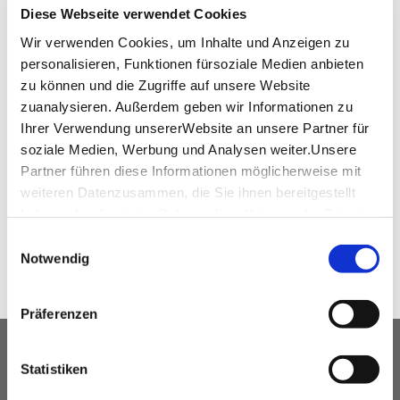
Diese Webseite verwendet Cookies
Wir verwenden Cookies, um Inhalte und Anzeigen zu
personalisieren, Funktionen fürsoziale Medien anbieten
Downloads
zu können und die Zugriffe auf unsere Website
zuanalysieren. Außerdem geben wir Informationen zu
relexa Waldhotel Schatten Grundrissplan
Ihrer Verwendung unsererWebsite an unsere Partner für
(PDF, 6.54 MB)
soziale Medien, Werbung und Analysen weiter.Unsere
Partner führen diese Informationen möglicherweise mit
weiteren Datenzusammen, die Sie ihnen bereitgestellt
WEITEREMPFEHLEN
haben oder die sie im Rahmen IhrerNutzung der Dienste
gesammelt haben.
Einwilligungsauswahl
Impressum
|
Datenschutzerklärung
Notwendig
Präferenzen
UNSER SERVICE FÜR
Statistiken
VERANSTALTUNGSPLANER