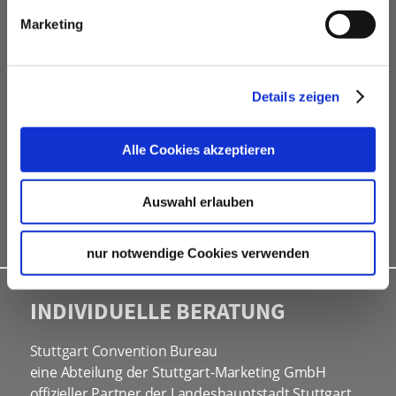
kostenfreie Beratung
Marketing
Vermittlung von Veranstaltungslocations &
Dienstleistern
Hotelkontingente
Details zeigen
kostenfreies online Hotel-Buchungstool
Rahmenprogramme
Alle Cookies akzeptieren
Site Inspections
Werbe- und Informationsmaterial
Auswahl erlauben
Kongressbewerbungen
nur notwendige Cookies verwenden
INDIVIDUELLE BERATUNG
Stuttgart Convention Bureau
eine Abteilung der Stuttgart-Marketing GmbH
offizieller Partner der Landeshauptstadt Stuttgart