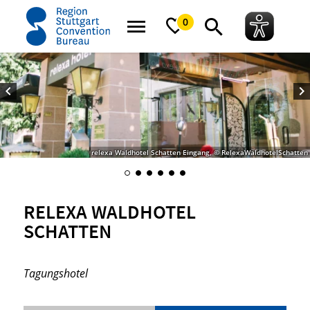
Startseite
relexa Waldhotel Schatten
0
relexa Waldhotel Schatten Eingang, © RelexaWaldhotelSchatten
RELEXA WALDHOTEL
SCHATTEN
Tagungshotel