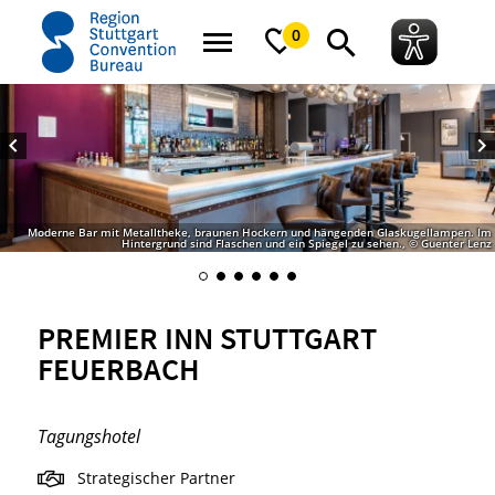
Startseite
Premier Inn Stuttgart Feuerbach
0
Moderne Bar mit Metalltheke, braunen Hockern und hängenden Glaskugellampen. Im
Hintergrund sind Flaschen und ein Spiegel zu sehen., © Guenter Lenz
PREMIER INN STUTTGART
FEUERBACH
Tagungshotel
Strategischer Partner