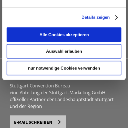
Hotelkontingente
kostenfreies online Hotel-Buchungstool
Details zeigen
Rahmenprogramme
Site Inspections
Alle Cookies akzeptieren
Werbe- und Informationsmaterial
Kongressbewerbungen
Auswahl erlauben
nur notwendige Cookies verwenden
INDIVIDUELLE BERATUNG
Stuttgart Convention Bureau
eine Abteilung der Stuttgart-Marketing GmbH
offizieller Partner der Landeshauptstadt Stuttgart
und der Region
E-MAIL SCHREIBEN