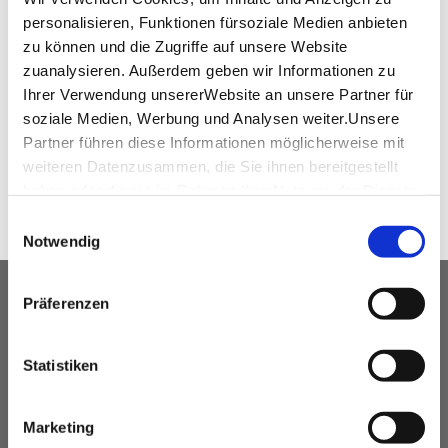
personalisieren, Funktionen fürsoziale Medien anbieten
kontakt@whitbread.com
zu können und die Zugriffe auf unsere Website
www.premierinn.com
zuanalysieren. Außerdem geben wir Informationen zu
Ihrer Verwendung unsererWebsite an unsere Partner für
soziale Medien, Werbung und Analysen weiter.Unsere
WEITEREMPFEHLEN
Partner führen diese Informationen möglicherweise mit
weiteren Datenzusammen, die Sie ihnen bereitgestellt
haben oder die sie im Rahmen IhrerNutzung der Dienste
gesammelt haben.
Einwilligungsauswahl
Impressum
|
Datenschutzerklärung
Notwendig
UNSER SERVICE FÜR
Präferenzen
VERANSTALTUNGSPLANER
Statistiken
kostenfreie Beratung
Vermittlung von Veranstaltungslocations &
Marketing
Dienstleistern