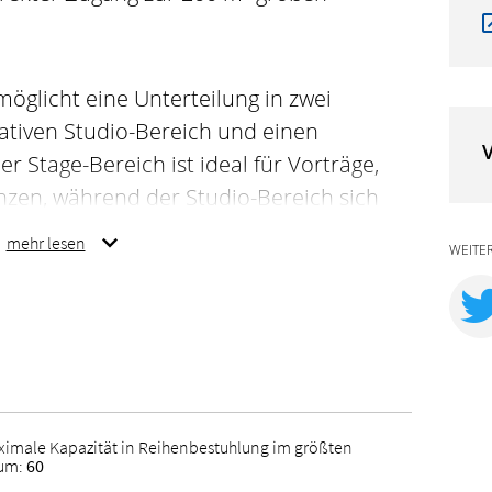
möglicht eine Unterteilung in zwei
ativen Studio-Bereich und einen
V
 Stage-Bereich ist ideal für Vorträge,
zen, während der Studio-Bereich sich
hops und Breakout-Sessions eignet.
mehr lesen
WEITE
nstaltungen, die Präsentation,
 und Networking verbinden.
ximale Kapazität in Reihenbestuhlung im größten
um:
60