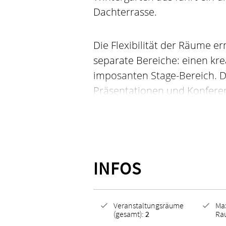
Dachterrasse.
Die Flexibilität der Räume er
separate Bereiche: einen kre
imposanten Stage-Bereich. Der
Präsentationen und Konferen
perfekt für Meetings, Works
Der perfekte Rahmen für Vera
Teamarbeit, Kreativprozesse
INFOS
Veranstaltungsräume
Ma
(gesamt):
2
Ra