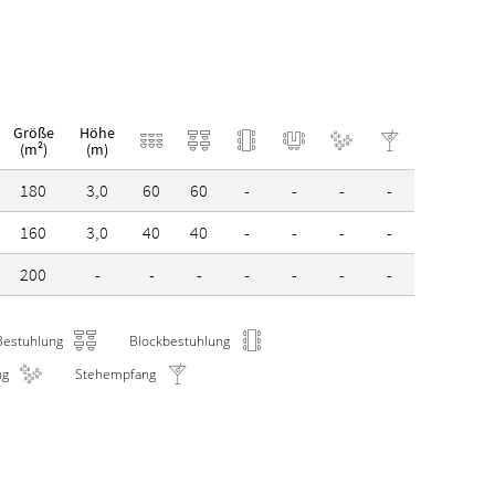
Größe
Höhe
(m²)
(m)
180
3,0
60
60
-
-
-
-
160
3,0
40
40
-
-
-
-
200
-
-
-
-
-
-
-
Bestuhlung
Blockbestuhlung
ng
Stehempfang