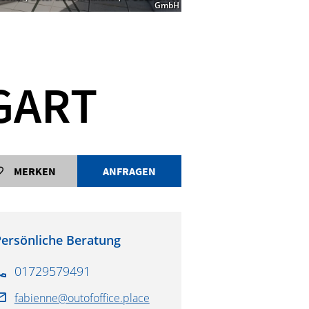
GmbH
Ein h
GART
MERKEN
ANFRAGEN
ersönliche Beratung
01729579491
fabienne@outofoffice.place