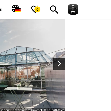
S
0
 sehen, unter blauem Himmel., © OutOfOffice