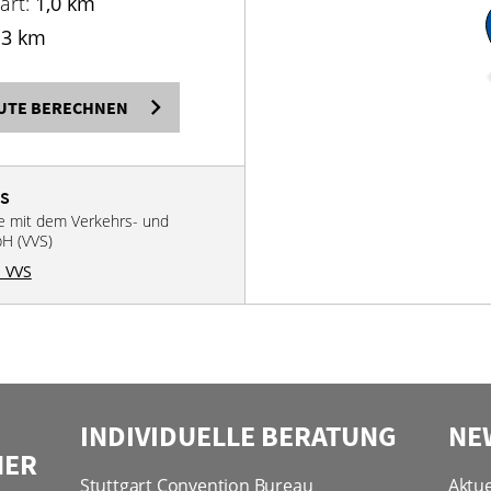
art:
1,0 km
13 km
UTE BERECHNEN
VS
se mit dem Verkehrs- und
bH (VVS)
 VVS
INDIVIDUELLE BERATUNG
NE
NER
Stuttgart Convention Bureau
Aktue