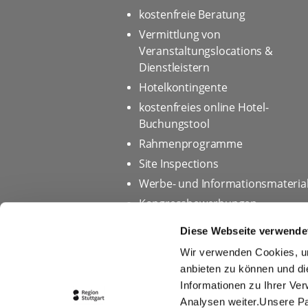
kostenfreie Beratung
Vermittlung von
Veranstaltungslocations &
Dienstleistern
Hotelkontingente
kostenfreies online Hotel-
Buchungstool
Rahmenprogramme
Site Inspections
Werbe- und Informationsmateria
Kongressbewerbungen
Diese Webseite verwende
Wir verwenden Cookies, um
Startseite
Datenschutz
anbieten zu können und di
Informationen zu Ihrer Ve
Impressum
Tourismus
Analysen weiter.Unsere Pa