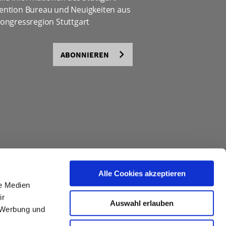
ention Bureau und Neuigkeiten aus
ongressregion Stuttgart
ABONNIEREN
Alle Cookies akzeptieren
le Medien
ir
Auswahl erlauben
, Werbung und