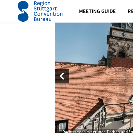
Startseite
Out Of Office Stuttgart
MEETING GUIDE
R
Dachterrasse mit grünen Tischen und St