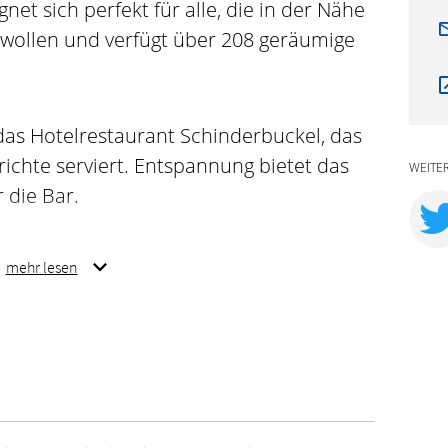
net sich perfekt für alle, die in der Nähe
wollen und verfügt über 208 geräumige
 das Hotelrestaurant Schinderbuckel, das
richte serviert. Entspannung bietet das
WEITE
 die Bar.
me, die alle schalldicht und klimatisiert
mehr lesen
slicht verfügen. Bei Bedarf kann auch das
as Catering bereitgestellt werden, das
te und Auszeichnungen: