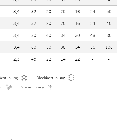
3,4
32
20
20
16
24
50
3,4
32
20
20
16
24
40
0
3,4
80
40
34
30
48
80
5
3,4
80
50
38
34
56
100
2,3
45
22
14
22
-
-
Bestuhlung
Blockbestuhlung
ng
Stehempfang