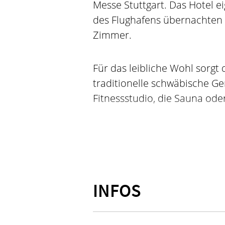
Messe Stuttgart. Das Hotel eig
des Flughafens übernachten 
Zimmer.
Für das leibliche Wohl sorgt
traditionelle schwäbische Ge
Fitnessstudio, die Sauna oder
Das Hotel bietet 9 Tagungsräu
sind und über reichlich Tage
technische Equipment sowie d
Sie für Ihr Event benötigen.
INFOS
Nachhaltigkeits-Zertifika