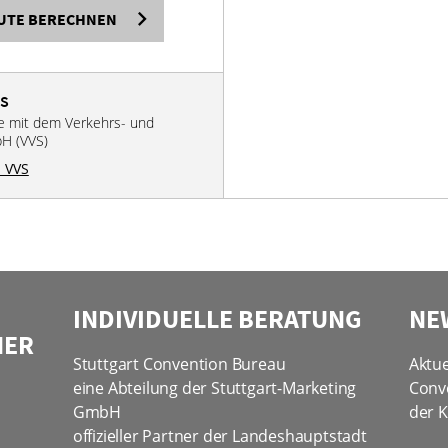
UTE BERECHNEN
VS
se mit dem Verkehrs- und
bH (VVS)
 VVS
INDIVIDUELLE BERATUNG
NE
NER
Stuttgart Convention Bureau
Aktue
eine Abteilung der Stuttgart-Marketing
Conv
GmbH
der K
offizieller Partner der Landeshauptstadt