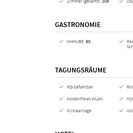
Zimmer (gesamt):
208
Do
GASTRONOMIE
NHHUBE:
80
Re
Sc
TAGUNGSRÄUME
Kfz-befahrbar
Rol
Kostenfreies WLAN
Hy
Klimaanlage
Vo