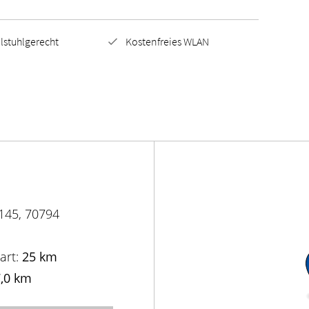
lstuhlgerecht
Kostenfreies WLAN
145, 70794
art:
25 km
,0 km