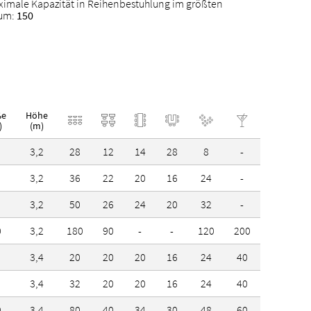
ximale Kapazität in Reihenbestuhlung im größten
um:
150
s Reiseziel Region Stuttgart
ße
Höhe
)
(m)
3,2
28
12
14
28
8
-
3,2
36
22
20
16
24
-
3,2
50
26
24
20
32
-
0
3,2
180
90
-
-
120
200
3,4
20
20
20
16
24
40
3,4
32
20
20
16
24
40
0
3,4
80
40
34
30
48
60