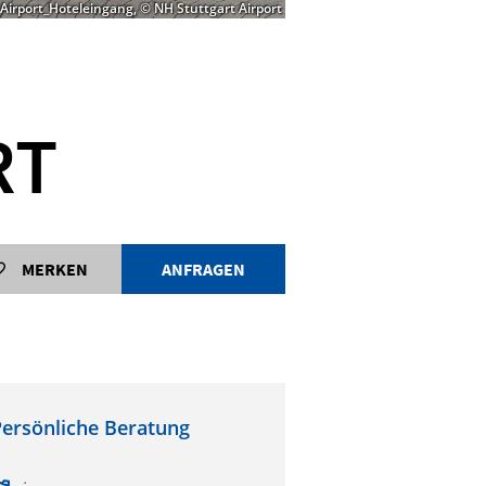
Airport_Hoteleingang, © NH Stuttgart Airport
RT
MERKEN
ANFRAGEN
ersönliche Beratung
.