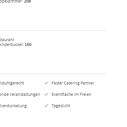
ppelzimmer:
208
staurant
hinderbuckel:
100
lstuhlgerecht
Fester Catering Partner
bride Veranstaltungen
Eventfläche im Freien
llverdunkelung
Tageslicht