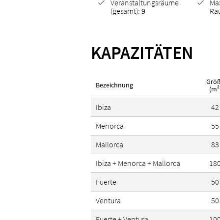
Veranstaltungsräume
Ma
(gesamt):
9
Ra
Partnerbetrieb Nachhaltige
KAPAZITÄTEN
ISO 14001
Grö
Bezeichnung
(m²
Ibiza
42
Menorca
55
Mallorca
83
Ibiza + Menorca + Mallorca
18
Fuerte
50
Ventura
50
Fuerte + Ventura
10