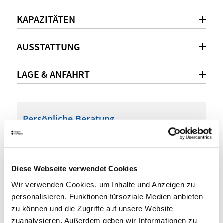
KAPAZITÄTEN
AUSSTATTUNG
LAGE & ANFAHRT
Persönliche Beratung
+49 (0) 711 / 726 60
h1574-re@accor.com
Diese Webseite verwendet Cookies
www.mercure.com
Wir verwenden Cookies, um Inhalte und Anzeigen zu
personalisieren, Funktionen fürsoziale Medien anbieten
zu können und die Zugriffe auf unsere Website
WEITEREMPFEHLEN
zuanalysieren. Außerdem geben wir Informationen zu