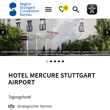
Startseite
Hotel Mercure Stuttgart Airport
0
Außenansicht des Mercure Hotels in Stuttgart mit weißer Fassade, blauen Fensterrahmen
und umliegenden Bäumen., © Mercure Stuttgart Airport Messe
HOTEL MERCURE STUTTGART
AIRPORT
Tagungshotel
Strategischer Partner