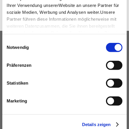
Ihrer Verwendung unsererWebsite an unsere Partner für
soziale Medien, Werbung und Analysen weiter.Unsere
Partner führen diese Informationen möglicherweise mit
weiteren Datenzusammen, die Sie ihnen bereitgestellt
haben oder die sie im Rahmen IhrerNutzung der Dienste
gesammelt haben.
Einwilligungsauswahl
UNSER SERVICE FÜR
Impressum
|
Datenschutzerklärung
Notwendig
VERANSTALTUNGSPLANER
kostenfreie Beratung
Präferenzen
Vermittlung von Veranstaltungslocations &
Dienstleistern
Statistiken
Hotelkontingente
kostenfreies online Hotel-Buchungstool
Marketing
Rahmenprogramme
Site Inspections
Werbe- und Informationsmaterial
Details zeigen