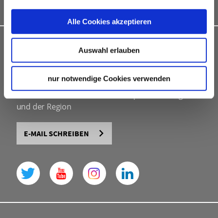
Kongressbewerbungen
Alle Cookies akzeptieren
INDIVIDUELLE BERATUNG
Auswahl erlauben
Stuttgart Convention Bureau
nur notwendige Cookies verwenden
eine Abteilung der Stuttgart-Marketing GmbH
offizieller Partner der Landeshauptstadt Stuttgart
und der Region
E-MAIL SCHREIBEN