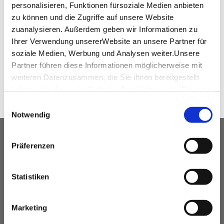
info@kunstmuseum-stuttgart.de
personalisieren, Funktionen fürsoziale Medien anbieten
zu können und die Zugriffe auf unsere Website
www.kunstmuseum-stuttgart.de
zuanalysieren. Außerdem geben wir Informationen zu
Ihrer Verwendung unsererWebsite an unsere Partner für
soziale Medien, Werbung und Analysen weiter.Unsere
WEITEREMPFEHLEN
Partner führen diese Informationen möglicherweise mit
weiteren Datenzusammen, die Sie ihnen bereitgestellt
haben oder die sie im Rahmen IhrerNutzung der Dienste
gesammelt haben.
Einwilligungsauswahl
Impressum
|
Datenschutzerklärung
Notwendig
UNSER SERVICE FÜR
Präferenzen
VERANSTALTUNGSPLANER
kostenfreie Beratung
Statistiken
Vermittlung von Veranstaltungslocations &
Dienstleistern
Marketing
Hotelkontingente