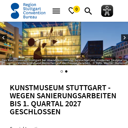
Startseite
Kunstmuseum Stuttgart - wegen Sanierungsarbeiten bis 1. Quart
0
Das Kunstmuseum Stuttgart bei Abenddämmerung, beleuchtet mit moderner Skulptur im
Vordergrund und Menschen auf der Treppe daneben., © SMG, Werner Dieterich
KUNSTMUSEUM STUTTGART -
WEGEN SANIERUNGSARBEITEN
BIS 1. QUARTAL 2027
GESCHLOSSEN