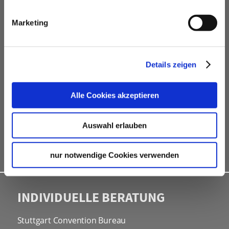
VERANSTALTUNGSPLANER
Marketing
kostenfreie Beratung
Vermittlung von Veranstaltungslocations &
Dienstleistern
Details zeigen
Hotelkontingente
kostenfreies online Hotel-Buchungstool
Alle Cookies akzeptieren
Rahmenprogramme
Site Inspections
Auswahl erlauben
Werbe- und Informationsmaterial
Kongressbewerbungen
nur notwendige Cookies verwenden
INDIVIDUELLE BERATUNG
Stuttgart Convention Bureau