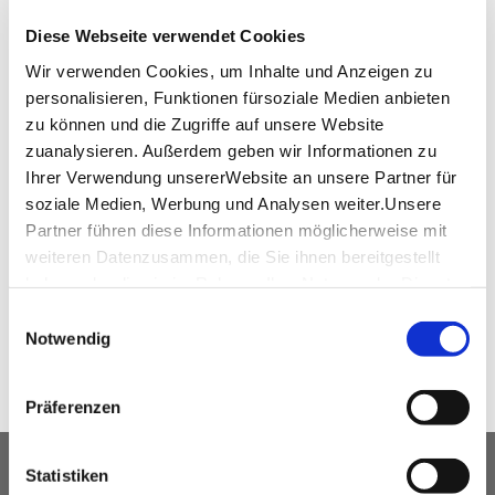
event@hotelamremspark.de
Diese Webseite verwendet Cookies
www.hotelamremspark.de
Wir verwenden Cookies, um Inhalte und Anzeigen zu
personalisieren, Funktionen fürsoziale Medien anbieten
zu können und die Zugriffe auf unsere Website
zuanalysieren. Außerdem geben wir Informationen zu
Downloads
Ihrer Verwendung unsererWebsite an unsere Partner für
soziale Medien, Werbung und Analysen weiter.Unsere
Grundriss_Floor_plan
(PDF, 84.28 KB)
Partner führen diese Informationen möglicherweise mit
weiteren Datenzusammen, die Sie ihnen bereitgestellt
haben oder die sie im Rahmen IhrerNutzung der Dienste
WEITEREMPFEHLEN
gesammelt haben.
Einwilligungsauswahl
Impressum
|
Datenschutzerklärung
Notwendig
Präferenzen
Statistiken
UNSER SERVICE FÜR