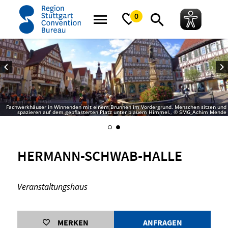
Startseite
Hermann-Schwab-Halle
0
Fachwerkhäuser in Winnenden mit einem Brunnen im Vordergrund. Menschen sitzen und
spazieren auf dem gepflasterten Platz unter blauem Himmel., © SMG_Achim Mende
HERMANN-SCHWAB-HALLE
Veranstaltungshaus
MERKEN
ANFRAGEN