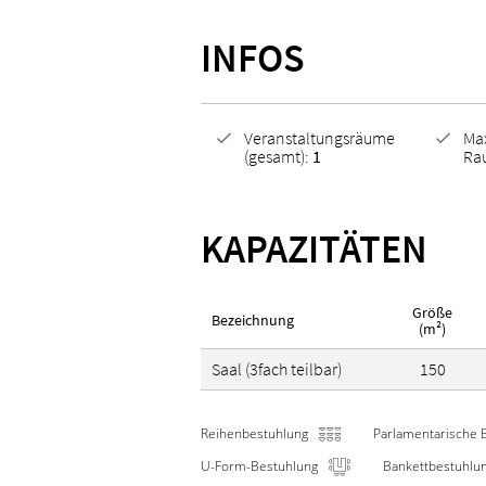
INFOS
Veranstaltungsräume
Ma
(gesamt):
1
Ra
KAPAZITÄTEN
Größe
Bezeichnung
(m²)
Saal (3fach teilbar)
150
Reihenbestuhlung
Parlamentarische 
U-Form-Bestuhlung
Bankettbestuhlu