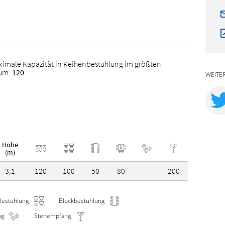
ximale Kapazität in Reihenbestuhlung im größten
um:
120
WEITE
Höhe
(m)
3,1
120
100
50
80
-
200
Bestuhlung
Blockbestuhlung
ng
Stehempfang