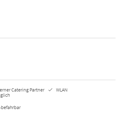
erner Catering Partner
WLAN
glich
-befahrbar