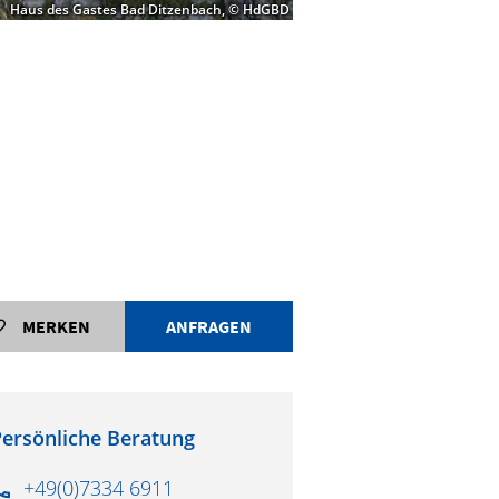
Haus des Gastes Bad Ditzenbach, © HdGBD
MERKEN
ANFRAGEN
ersönliche Beratung
+49(0)7334 6911