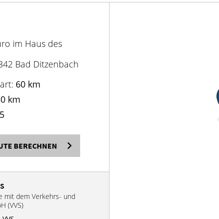
üro im Haus des
3342 Bad Ditzenbach
art:
60 km
50 km
5
UTE BERECHNEN
VS
se mit dem Verkehrs- und
bH (VVS)
 VVS